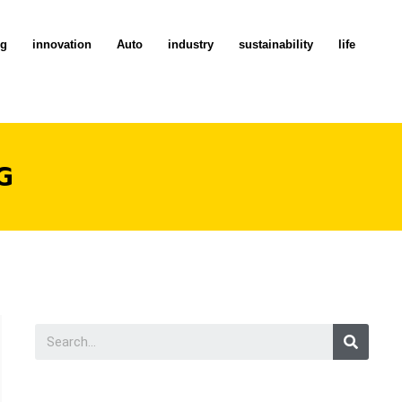
ng
innovation
Auto
industry
sustainability
life
G
Searc