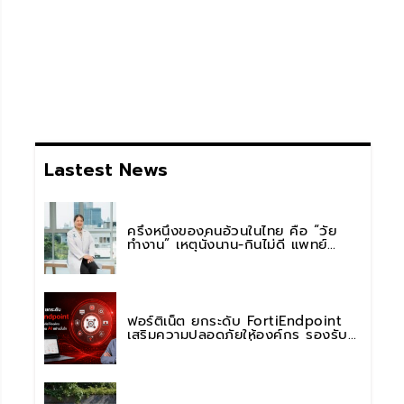
Lastest News
ครึ่งหนึ่งของคนอ้วนในไทย คือ “วัย
ทำงาน” เหตุนั่งนาน-กินไม่ดี แพทย์
รพ.วิมุต พหลโยธิน เตือน “อย่าดูแค่เลข
บนตาชั่ง” แนะปรับพฤติกรรมระยะยาว
ฟอร์ติเน็ต ยกระดับ FortiEndpoint
เสริมความปลอดภัยให้องค์กร รองรับ
การใช้งาน AI อย่างมั่นใจ