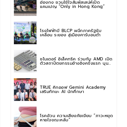
ฮ่องกง ชวนใช้ใจสัมผัสเสน่ห์เปิด
แคมเปญ “Only in Hong Kong”
โรงไฟฟ้าบี BLCP ผนึกภาครัฐขับ
เคลื่อน ระยอง สู่เมืองคาร์บอนต่ำ
ชไนเดอร์ อิเล็คทริค ร่วมกับ AMD เปิด
ตัวสถาปัตยกรรมอ้างอิงครั้งแรก บน
แพลตฟอร์ม “Helios” เร่งการติดตั้งใช้
งานสำหรับ AI Factory
TRUE คิกออฟ Gemini Academy
เสริมทักษะ AI นักศึกษา
โรคอ้วน ความเสี่ยงภัยเงียบ “ภาวะหยุด
หายใจขณะหลับ”