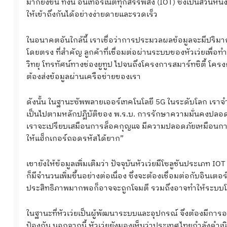
มากยิ่งขึ้น ทั้งนี้ อินเทอร์เน็ตทุกสรรพสิ่ง (IOT) ซึ่งเป็นส่วน
ให้เข้าถึงกันได้อย่างง่ายดายและรวดเร็ว
ในอนาคตอันใกล้นี้ เราเชื่อว่าการประมวลผลข้อมูลจะมีปริมาณเพ
โดยตรง ที่สำคัญ ลูกค้าที่เชื่อมต่อผ่านระบบของหัวเว่ยเพื
วิทยุ โทรทัศน์ทางช่องยูทูป ไปจนถึงโครงการสมาร์ทซิตี้ โ
ต้องส่งข้อมูลผ่านเครือข่ายของเรา
ดังนั้น ในฐานะซัพพลายเออร์เทคโนโลยี 5G ในระดับโลก เราจ
เป็นไปตามหลักปฏิบัติของ พ.ร.บ. การรักษาความมั่นคงปล
เราจะเปรียบเสมือนการล็อคกุญแจ มีความปลอดภัยเหมือนการล็
ให้แฮ็กเกอร์ถอดรหัสได้ยาก”
เขายังให้ข้อมูลเพิ่มเติมว่า ปัจจุบันหัวเว่ยมีโซลูชันประเ
ก็มีจำนวนเพิ่มขึ้นอย่างต่อเนื่อง ซึ่งจะต้องเชื่อมต่อกับอิน
ประสิทธิภาพมากพอก็อาจจะถูกโจมตี รวมถึงอาจทำให้ระบบโค
ในฐานะที่หัวเว่ยเป็นผู้พัฒนาระบบและอุปกรณ์ จึงต้องมีการอ
ป้องกัน นอกจากนี้ หัวเว่ยยังมองเห็นว่าประเทศไทยกำลังดำ