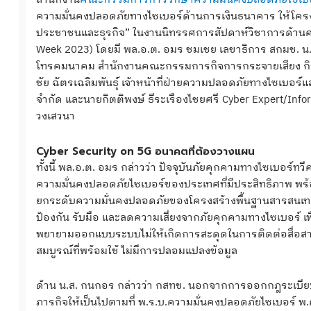
ความมั่นคงปลอดภัยทางไซเบอร์ด้านการเงินธนาคาร ให้โ
ประชาชนและธุรกิจ” ในงานนิทรรศการสัปดาห์วิชาการด้านคว
Week 2023) โดยมี พล.อ.ต. อมร ชมเชย เลขาธิการ สกมช. น
โทรคมนาคม สำนักงานคณะกรรมการกิจการกระจายเสียง กิจ
ชัย ฉัตรเฉลิมพันธุ์ เจ้าหน้าที่ฝ่ายความปลอดภัยทางไซเบอร์แ
จำกัด และนายกิตติพงษ์ ธีระเรืองไชยศรี Cyber Expert/Info
วงเสวนา
Cyber Security on 5G อนาคตที่ต้องวางแผน
ทั้งนี้ พล.อ.ต. อมร กล่าวว่า ปัจจุบันภัยคุกคามทางไซเบอร์ทว
ความมั่นคงปลอดภัยไซเบอร์ของประเทศที่มีประสิทธิภาพ พร
ยกระดับความมั่นคงปลอดภัยของโครงสร้างพื้นฐานสารสนเทศ
ป้องกัน รับมือ และลดความเสี่ยงจากภัยคุกคามทางไซเบอร์ เพื
พยายามออกแบบระบบไม่ให้เกิดการสะดุดในการติดต่อสื่อสาร ตั
สมบูรณ์ที่พร้อมใช้ ไม่มีการปลอมแปลงข้อมูล
ด้าน น.ส. กนกอร กล่าวว่า กสทช. นอกจากการออกกฎระเบียบแ
ภารกิจให้เป็นไปตามที่ พ.ร.บ.ความมั่นคงปลอดภัยไซเบอร์ พ