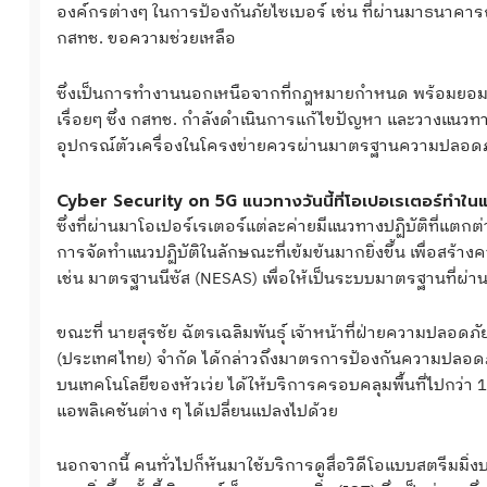
องค์กรต่างๆ ในการป้องกันภัยไซเบอร์ เช่น ที่ผ่านมาธนาค
กสทช. ขอความช่วยเหลือ
ซึ่งเป็นการทำงานนอกเหนือจากที่กฎหมายกำหนด พร้อมยอมรับ
เรื่อยๆ ซึ่ง กสทช. กำลังดำเนินการแก้ไขปัญหา และวางแนวทา
อุปกรณ์ตัวเครื่องในโครงข่ายควรผ่านมาตรฐานความปลอ
Cyber Security on 5G แนวทางวันนี้ที่โอเปอเรเตอร์ทำในแ
ซึ่งที่ผ่านมาโอเปอร์เรเตอร์แต่ละค่ายมีแนวทางปฏิบัติที่แตก
การจัดทำแนวปฏิบัติในลักษณะที่เข้มข้นมากยิ่งขึ้น เพื่อสร้า
เช่น มาตรฐานนีซัส (NESAS) เพื่อให้เป็นระบบมาตรฐานที่ผ
ขณะที่ นายสุรชัย ฉัตรเฉลิมพันธุ์ เจ้าหน้าที่ฝ่ายความปลอดภ
(ประเทศไทย) จำกัด ได้กล่าวถึงมาตรการป้องกันความปลอดภัย
บนเทคโนโลยีของหัวเว่ย ได้ให้บริการครอบคลุมพื้นที่ไปกว่า 1
แอพลิเคชันต่าง ๆ ได้เปลี่ยนแปลงไปด้วย
นอกจากนี้ คนทั่วไปก็หันมาใช้บริการดูสื่อวิดีโอแบบสตรีมมิ