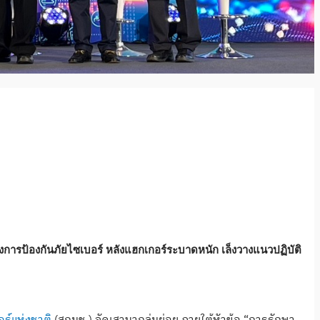
รป้องกันภัยไซเบอร์ หลังแฮกเกอร์ระบาดหนัก เล็งวางแนวปฏิบัติ
์แห่งชาติ
(สกมช.) จัดเสวนากลุ่มย่อย ภายใต้หัวข้อ “การรักษา