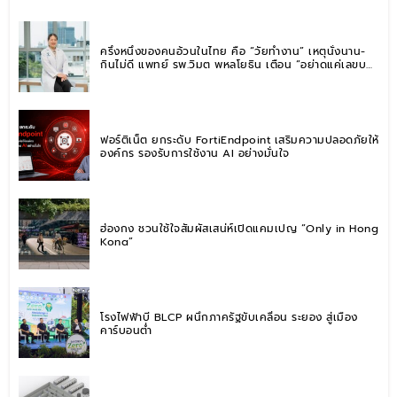
ครึ่งหนึ่งของคนอ้วนในไทย คือ “วัยทำงาน” เหตุนั่งนาน-
กินไม่ดี แพทย์ รพ.วิมุต พหลโยธิน เตือน “อย่าดูแค่เลขบน
ตาชั่ง” แนะปรับพฤติกรรมระยะยาว
ฟอร์ติเน็ต ยกระดับ FortiEndpoint เสริมความปลอดภัยให้
องค์กร รองรับการใช้งาน AI อย่างมั่นใจ
ฮ่องกง ชวนใช้ใจสัมผัสเสน่ห์เปิดแคมเปญ “Only in Hong
Kong”
โรงไฟฟ้าบี BLCP ผนึกภาครัฐขับเคลื่อน ระยอง สู่เมือง
คาร์บอนต่ำ