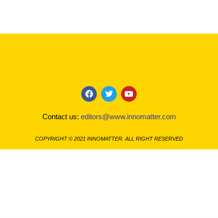
F
T
Y
a
w
o
c
i
u
Contact us:
editors@www.innomatter.com
e
t
t
b
t
u
o
e
b
COPYRIGHT © 2021 INNOMATTER. ALL RIGHT RESERVED
o
r
e
k