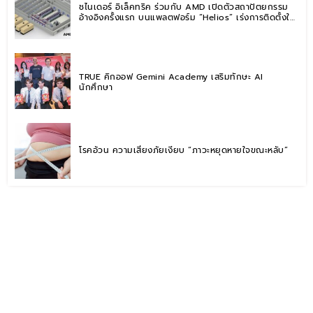
ชไนเดอร์ อิเล็คทริค ร่วมกับ AMD เปิดตัวสถาปัตยกรรม
อ้างอิงครั้งแรก บนแพลตฟอร์ม “Helios” เร่งการติดตั้งใช้
งานสำหรับ AI Factory
TRUE คิกออฟ Gemini Academy เสริมทักษะ AI
นักศึกษา
โรคอ้วน ความเสี่ยงภัยเงียบ “ภาวะหยุดหายใจขณะหลับ”