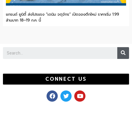
แกรนด์ ยูนิตี้ ส่งโปรแรง “เดนิม จตุจักร” เปิดจองตึกใหม่ ราคาเริ่ม 1.99
ล้านบาท 18–19 ก.ค. นี้
Se
CONNECT US
F
T
Y
a
w
o
c
i
u
e
t
t
b
t
u
o
e
b
o
r
e