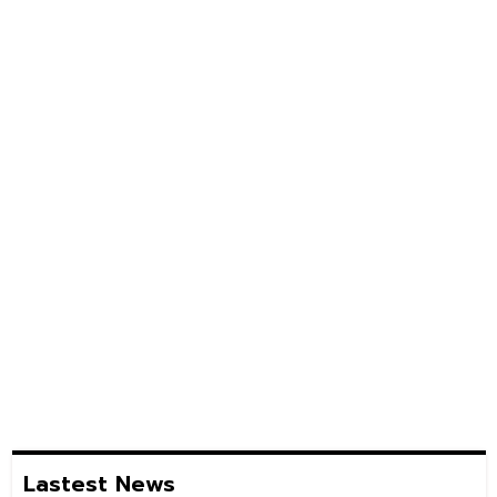
k
Lastest News