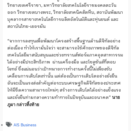
วิทยาเขตศรีราชา, มหาวิทยาลัยเทคโนโลยีราชมงคลตะวัน
ออก วิทยาเขตบางพระ, วิทยาลัยเทคนิคสัตหีบ, สถาบันพัฒนา
บุคลากรสาขาเทคโนโลยีการผลิตอัตโนมัติและหุ่นยนต์ และ
สถาบันไทย-เยอรมัน
“จากการลงทุนเพื่อพัฒนาโครงสร้างพื้นฐานด้านดิจิทัลอย่าง
ต่อเนื่อง ทำให้เรามั่นใจว่า จะสามารถใช้ศักยภาพของดิจิทัล
เทคโนโลยีมาสนับสนุนและช่วยทรานส์ฟอร์มภาคอุตสาหกรรม
ได้อย่างมีประสิทธิภาพ ผ่านเครื่องมือ และโซลูชันส์ที่ตอบ
โจทย์ ซึ่งแน่นอนว่าเป้าหมายการทำงานครั้งนี้ไม่เพียงขับ
เคลื่อนการเติบโตเท่านั้น แต่ต้องเป็นการเติบโตอย่างยั่งยืน
อันจะเป็นแรงส่งสำคัญต่อระบบเศรษฐกิจดิจิทัลของประเทศ
ให้มีขีดความสามารถใหม่ๆ สร้างการเติบโตได้อย่างแข็งแรง
และยั่งยืนท่ามกลางความท้าทายในปัจจุบันและอนาคต”
นาย
ภูผา
กล่าวทิ้งท้าย
AIS Business