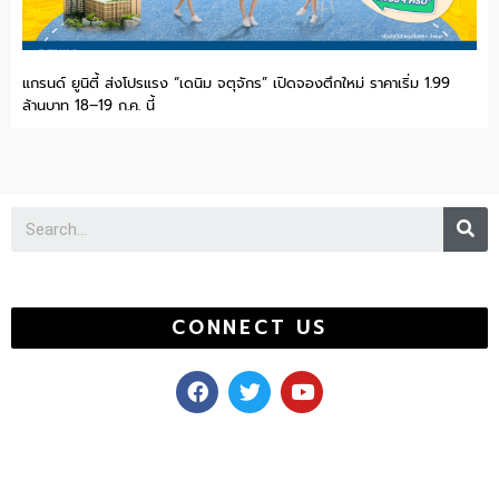
แกรนด์ ยูนิตี้ ส่งโปรแรง “เดนิม จตุจักร” เปิดจองตึกใหม่ ราคาเริ่ม 1.99
ล้านบาท 18–19 ก.ค. นี้
Se
CONNECT US
F
T
Y
a
w
o
c
i
u
e
t
t
b
t
u
o
e
b