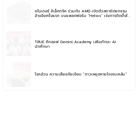
ชไนเดอร์ อิเล็คทริค ร่วมกับ AMD เปิดตัวสถาปัตยกรรม
อ้างอิงครั้งแรก บนแพลตฟอร์ม “Helios” เร่งการติดตั้งใช้
งานสำหรับ AI Factory
TRUE คิกออฟ Gemini Academy เสริมทักษะ AI
นักศึกษา
โรคอ้วน ความเสี่ยงภัยเงียบ “ภาวะหยุดหายใจขณะหลับ”