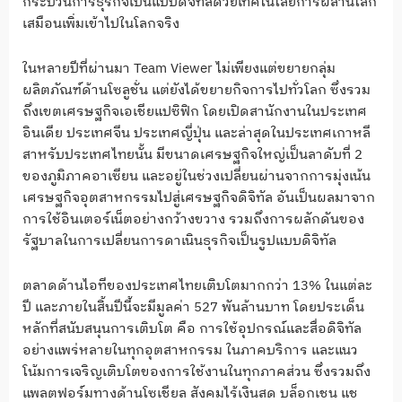
กระบวนการธุรกิจเป็นแบบดิจิทัลด้วยเทคโนโลยีการผสานโลก
เสมือนเพิ่มเข้าไปในโลกจริง
ในหลายปีที่ผ่านมา Team Viewer ไม่เพียงแต่ขยายกลุ่ม
ผลิตภัณฑ์ด้านโซลูชั่น แต่ยังได้ขยายกิจการไปทั่วโลก ซึ่งรวม
ถึงเขตเศรษฐกิจเอเชียแปซิฟิก โดยเปิดสานักงานในประเทศ
อินเดีย ประเทศจีน ประเทศญี่ปุ่น และล่าสุดในประเทศเกาหลี
สาหรับประเทศไทยนั้น มีขนาดเศรษฐกิจใหญ่เป็นลาดับที่ 2
ของภูมิภาคอาเซียน และอยู่ในช่วงเปลี่ยนผ่านจากการมุ่งเน้น
เศรษฐกิจอุตสาหกรรมไปสู่เศรษฐกิจดิจิทัล อันเป็นผลมาจาก
การใช้อินเตอร์เน็ตอย่างกว้างขวาง รวมถึงการผลักดันของ
รัฐบาลในการเปลี่ยนการดาเนินธุรกิจเป็นรูปแบบดิจิทัล
ตลาดด้านไอทีของประเทศไทยเติบโตมากกว่า 13% ในแต่ละ
ปี และภายในสิ้นปีนี้จะมีมูลค่า 527 พันล้านบาท โดยประเด็น
หลักที่สนับสนุนการเติบโต คือ การใช้อุปกรณ์และสื่อดิจิทัล
อย่างแพร่หลายในทุกอุตสาหกรรม ในภาคบริการ และแนว
โน้มการเจริญเติบโตของการใช้งานในทุกภาคส่วน ซึ่งรวมถึง
แพลตฟอร์มทางด้านโซเชียล สังคมไร้เงินสด บล็อกเชน แช