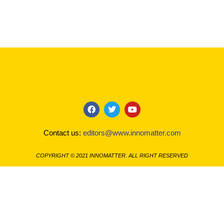
F
T
Y
a
w
o
c
i
u
Contact us:
editors@www.innomatter.com
e
t
t
b
t
u
o
e
b
COPYRIGHT © 2021 INNOMATTER. ALL RIGHT RESERVED
o
r
e
k