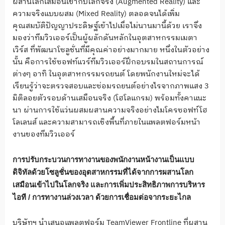
ผสานโลกเสมือนเข้ากับโลกจริง (Augmented Reality) และ
ความจริงแบบผสม (Mixed Reality) ตลอดจนได้เพิ่ม
คุณสมบัติปัญญาประดิษฐ์เข้าไปเมื่อไม่นานมานี้ด้วย เราจึง
มองว่าทีมวิวเออร์เป็นผู้ผลักดันหลักในอุตสาหกรรมเมตา
เวิร์ส ที่พัฒนาโซลูชั่นที่มีคุณค่าอย่างมากมาย หนึ่งในตัวอย่าง
นั้น คือการใช้ซอฟท์แวร์ทีมวิวเออร์ฝึกอบรมในสถานการณ์
ต่างๆ อาทิ ในอุตสาหกรรมรถยนต์ โดยพนักงานใหม่จะได้
เรียนรู้ว่าจะตรวจสอบและซ่อมรถยนต์อย่างไรจากภาพแสง 3
มิติลอยตัวรอบด้านเสมือนจริง (โฮโลแกรม) พร้อมทั้งคาแนะ
นา ผ่านการใช้แว่นผสมผสานความจริงอย่างไมโครซอฟท์โฮ
โลเลนส์ และความสามารถเชิงพื้นที่ภายในแพลตฟอร์มหน้า
งานของทีมวิวเออร์
การปรับกระบวนการทางานของพนักงานหน้างานเป็นแบบ
ดิจิทัลด้วยโซลูชั่นของอุตสาหกรรมที่ได้จากการผสานโลก
เสมือนเข้าไปในโลกจริง และการเพิ่มประสิทธิภาพการบริหาร
ไอที / การทางานล่วงเวลา ด้วยการเชื่อมต่อจากระยะไกล
บริษัทฯ นำเสนอแพลตฟอร์ม TeamViewer Frontline ที่ผสาน