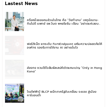
Lastest News
ครึ่งหนึ่งของคนอ้วนในไทย คือ “วัยทำงาน” เหตุนั่งนาน-
กินไม่ดี แพทย์ รพ.วิมุต พหลโยธิน เตือน “อย่าดูแค่เลขบน
ตาชั่ง” แนะปรับพฤติกรรมระยะยาว
ฟอร์ติเน็ต ยกระดับ FortiEndpoint เสริมความปลอดภัยให้
องค์กร รองรับการใช้งาน AI อย่างมั่นใจ
ฮ่องกง ชวนใช้ใจสัมผัสเสน่ห์เปิดแคมเปญ “Only in Hong
Kong”
โรงไฟฟ้าบี BLCP ผนึกภาครัฐขับเคลื่อน ระยอง สู่เมือง
คาร์บอนต่ำ