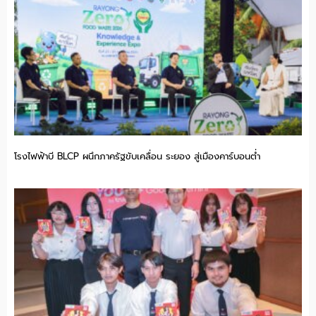
โรงไฟฟ้าบี BLCP ผนึกภาครัฐขับเคลื่อน ระยอง สู่เมืองคาร์บอนต่ำ