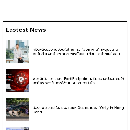
Lastest News
ครึ่งหนึ่งของคนอ้วนในไทย คือ “วัยทำงาน” เหตุนั่งนาน-
กินไม่ดี แพทย์ รพ.วิมุต พหลโยธิน เตือน “อย่าดูแค่เลขบน
ตาชั่ง” แนะปรับพฤติกรรมระยะยาว
ฟอร์ติเน็ต ยกระดับ FortiEndpoint เสริมความปลอดภัยให้
องค์กร รองรับการใช้งาน AI อย่างมั่นใจ
ฮ่องกง ชวนใช้ใจสัมผัสเสน่ห์เปิดแคมเปญ “Only in Hong
Kong”