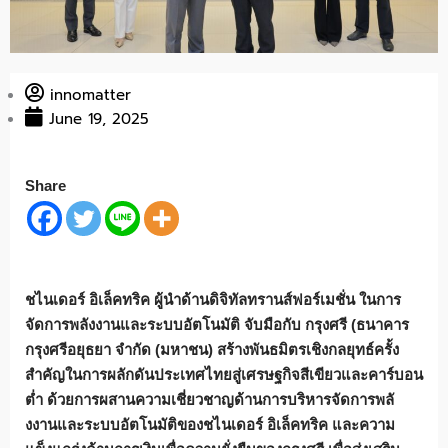
innomatter
June 19, 2025
Share
ชไนเดอร์ อิเล็คทริค ผู้นำด้านดิจิทัลทรานส์ฟอร์เมชั่
น ในการ
จัดการพลังงานและระบบอั
ตโนมัติ จับมือกับ กรุงศรี
(
ธนาคาร
กรุงศรีอยุธยา จำกัด (มหาชน) สร้างพันธมิตรเชิงกลยุทธ์ครั้
ง
สำคัญในการผลักดันประเทศไทยสู่
เศรษฐกิจสีเขียวและคาร์บอน
ต่ำ ด้วยการผสานความเชี่ยวชาญด้
านการบริหารจัดการพลั
งงานและระบบอัตโนมัติ
ของชไนเดอร์ อิเล็คทริค และความ