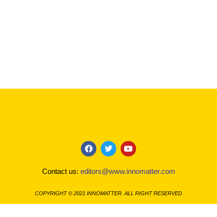
F
T
Y
a
w
o
c
i
u
Contact us:
editors@www.innomatter.com
e
t
t
b
t
u
o
e
b
COPYRIGHT © 2021 INNOMATTER. ALL RIGHT RESERVED
o
r
e
k