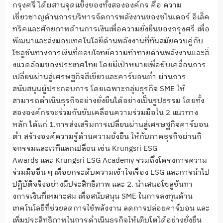
กรุงศรี ได้ผสานจุดแข็งของทั้งสององค์กร คือ ความ
เชี่ยวชาญด้านการบริหารจั
ดการพลังงานของชไนเดอร์ อิเล็ค
ทริคและศักยภาพด้านการเงิ
นเพื่อความยั่งยืนของกรุงศรี เพื่อ
พัฒนาและส่งมอบเทคโนโลยีด้
านพลังงานที่ทันสมัยควบคู่กั
บ
โซลูชันทางการเงินที่ตอบโจทย์
ความท้าทายด้านพลังงานและสิ่
งแวดล้อมของประเทศไทย โดยมีเป้าหมายเพื่อขับเคลื่
อนการ
เปลี่ยนผ่านสู่เศรษฐกิจสี
เขียวและคาร์บอนต่ำ ผ่านการ
สนับสนุนผู้ประกอบการ โดยเฉพาะกลุ่มธุรกิจ
SME
ให้
สามารถดำเนินธุรกิจอย่างยั่งยื
นได้อย่างเป็นรูปธรรม โดยทั้ง
สององค์กรจะร่วมกันขั
บเคลื่อนความร่วมมือใน
2
แนวทาง
หลัก ได้แก่
1.
การส่งเสริมการเปลี่
ยนผ่านสู่เศรษฐกิจคาร์บอน
ต่ำ สร้างองค์ความรู้ด้านความยั่งยื
น ให้กับภาคธุรกิจผ่านกิ
จกรรมและเวทีแลกเปลี่ยน เช่น
Krungsri ESG
Awards
และ
Krungsri ESG Academy
รวมถึงโครงการความ
ร่
วมมืออื่น ๆ เพื่อยกระดับความเข้าใจเรื่อง
E
SG
และการนำไป
ปฏิบัติจริงอย่
างมีประสิทธิภาพ และ
2.
นำเสนอโซลูชันทา
งการเงิ
นที่เหมาะสม เพื่อสนับสนุน
SME
ในการลงทุนด้
าน
เทคโนโลยีที่ช่วยลดการใช้พลั
งงาน ลดการปล่อยคาร์บอน และ
เพิ่มประสิทธิภาพในการดำเนิ
นธุรกิจให้เติบโตได้อย่างยั่งยื
น