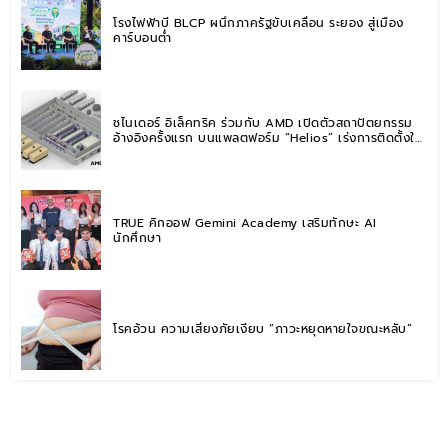
โรงไฟฟ้าบี BLCP ผนึกภาครัฐขับเคลื่อน ระยอง สู่เมือง
คาร์บอนต่ำ
ชไนเดอร์ อิเล็คทริค ร่วมกับ AMD เปิดตัวสถาปัตยกรรม
อ้างอิงครั้งแรก บนแพลตฟอร์ม “Helios” เร่งการติดตั้งใช้
งานสำหรับ AI Factory
TRUE คิกออฟ Gemini Academy เสริมทักษะ AI
นักศึกษา
โรคอ้วน ความเสี่ยงภัยเงียบ “ภาวะหยุดหายใจขณะหลับ”