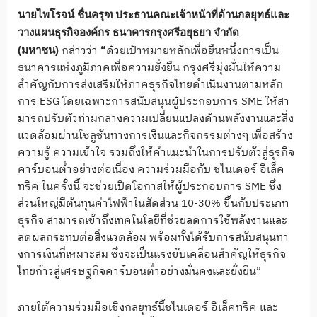
นายไพโรจน์ ชื่นครุฑ ประธานคณะเจ้าหน้าที่ด้านกลยุ
ทธ์และ
วางแผนธุรกิจองค์กร ธนาคารกรุงศรีอยุธยา จำกัด
กล่าวว่า
ด้วยเป้
าหมายหลักเพื่อยืนหนึ่งการเป็
น
(มหาชน)
“
ธนาคารแห่งภูมิภาคเพื่อความยั่
งยืน กรุงศรีมุ่งมั่นให้ความ
สำคัญกั
บการส่งเสริมให้ภาคธุรกิ
จไทยดำเนินงานตามหลัก
การ
ESG
โดยเฉพาะการสนับสนุนผู้
ประกอบการ
SME
ให้สา
มารถปรับตั
วท่ามกลางความเปลี่ยนแปลงด้
านพลังงานและสิ่ง
แวดล้อมผ่
านโซลูชันทางการเงินและกิ
จกรรมต่างๆ เพื่อสร้าง
ความรู้ ความเข้าใจ รวมถึงให้คำแนะนำในการปรับตัวสู่
ธุรกิจ
คาร์บอนต่ำอย่างต่อเนื่อง ความร่วมมือกับ ชไนเดอร์ อิเล็ค
ทริค ในครั้งนี้ จะช่วยเปิดโอกาสให้ผู้
ประกอบการ
SME
ซึ่ง
ส่วนใหญ่มีต้
นทุนค่าไฟฟ้าในสัดส่วน 10-30% ขึ้นกับประเภท
ธุรกิจ สามารถเข้าถึงเทคโนโลยีที่ช่
วยลดการใช้พลั
งงานและ
ลดผลกระทบต่อสิ่งแวดล้อม พร้อมทั้งได้รับการสนับสนุ
นทา
งการเงินที่เหมาะสม ซึ่งจะเป็นแรงขับเคลื่อนสำคั
ญให้ธุรกิจ
ไทยก้าวสู่เศรษฐกิ
จคาร์บอนต่ำอย่างมั่นคงและยั่
งยืน
”
ภายใต้ความร่วมมือเชิงกลยุทธ์นี้
ชไนเดอร์ อิเล็คทริค และ