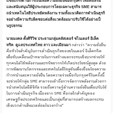
แข็งแกร่งด้านการเงินเพื่
อความยั่งยืนของกรุงศรี เพื่อส่งเสริม
และสนับสนุนให้ผู้
ประกอบการโดยเฉพาะธุรกิจ
SME
สา
มาร
ถนำเทคโนโลยีประหยัดพลังงาน รวมทั้งแนวคิดการดำเนินธุรกิ
จอย่างมีความรับผิดชอบต่อสิ่
งแวดล้อมมาปรับใช้ได้อย่างเป็
นรูปธรรม
นายมงคล ตั้งศิริวิช ประธานกลุ่มคลัสเตอร์ ชไนเดอร์ อิเล็ค
กล่าวว่า
“
ความยั่
งยืน
ทริค
ดูแลประเทศไทย ลาว และเมียนมา
คือหัวใจสำคัญในการดำเนินธุ
รกิจของชไนเดอร์ อิเล็คทริค
เพื่อขับเคลื่อนเป้
าหมายในการสร้างผลกระทบเชิ
งบวกช่วยให้
ทุกคนได้ใช้พลั
งงานและทรัพยากรให้เกิดประโยชน์
สูงสุด ด้วย
การพัฒนานวั
ตกรรมและเทคโนโลยีโซลูชันเพื่
อเชื่อมโยงความ
ก้าวหน้
าและความยั่งยืน โดยความร่วมมือกับกรุงศรีในครั้
งนี้
จะช่วยให้กลุ่ม
SME
สามารถเข้
าถึงการจัดการพลังงานด้
วยกา
รนำเทคโนโลยีดิจิทัล รวมถึงความรู้ด้านความยั่งยื
นเพื่อปรับใช้
ในการดำเนินธุรกิจ เนื่องจาก
SME
คือกลไกสำคั
ญของ
เศรษฐกิจประเทศไทยและเป็
นกลุ่มที่สามารถสร้างผลกระทบ
เชิ
งบวกด้านสิ่งแวดล้อมในวงกว้าง
”