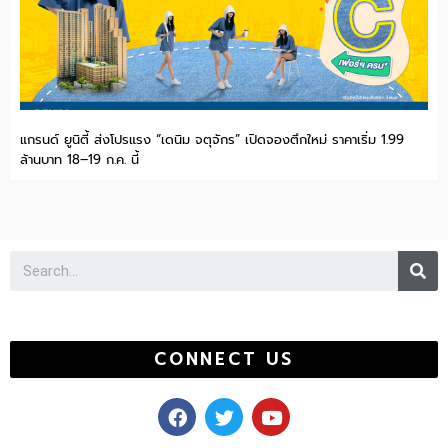
แกรนด์ ยูนิตี้ ส่งโปรแรง “เดนิม จตุจักร” เปิดจองตึกใหม่ ราคาเริ่ม 1.99
ล้านบาท 18–19 ก.ค. นี้
Se
CONNECT US
F
T
Y
a
w
o
c
i
u