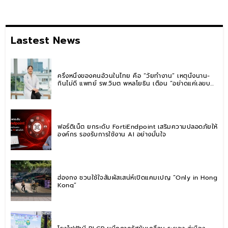
Lastest News
ครึ่งหนึ่งของคนอ้วนในไทย คือ “วัยทำงาน” เหตุนั่งนาน-
กินไม่ดี แพทย์ รพ.วิมุต พหลโยธิน เตือน “อย่าดูแค่เลขบน
ตาชั่ง” แนะปรับพฤติกรรมระยะยาว
ฟอร์ติเน็ต ยกระดับ FortiEndpoint เสริมความปลอดภัยให้
องค์กร รองรับการใช้งาน AI อย่างมั่นใจ
ฮ่องกง ชวนใช้ใจสัมผัสเสน่ห์เปิดแคมเปญ “Only in Hong
Kong”