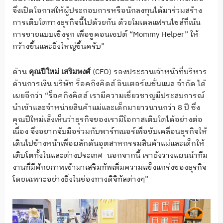
จึงเปิดโอกาสให้ผู้ประกอบการหรือนักลงทุนได้มาร่วมสร้าง
การเติบโตทางธุรกิจนี้ไปด้วยกัน ด้วยโมเดลแฟรนไชส์ที่เน้น
การขายแบบเชิงรุก เพื่อชูคอนเซปต์ “Mommy Helper” ให้
กว้างขึ้นและยิ่งใหญ่ขึ้นครับ”
ด้าน
(CFO) รองประธานเจ้าหน้าที่บริหาร
คุณปีใหม่ เสริมพงศ์
ด้านการเงิน บริษัท ร็อคกิงคิดส์ อินเตอร์เนชั่นแนล จำกัด ได้
เผยอีกว่า “ร็อคกิงคิดส์ เรามีความเชี่ยวชาญมีประสบการณ์
นำเข้าและจำหน่ายสินค้าแม่และเด็กมายาวนานกว่า 8 ปี ซึ่ง
คุณปีใหม่เล็งเห็นว่าธุรกิจของเรามีโอกาสเติบโตได้อย่างต่อ
เนื่อง จึงอยากจับมือร่วมกับพาร์ทเนอร์เพื่อขับเคลื่อนธุรกิจให้
เดินไปข้างหน้าเพื่อผลักดันอุตสาหกรรมสินค้าแม่และเด็กให้
เติบโตทั้งในและต่างประเทศ นอกจากนี้ เรายังวางแผนนำทีม
งานที่มีศักยภาพเข้ามาเสริมทัพเพิ่มความแข็งแกร่งของธุรกิจ
โดยเฉพาะอย่างยิ่งในช่องทางดิจิทัลต่างๆ”