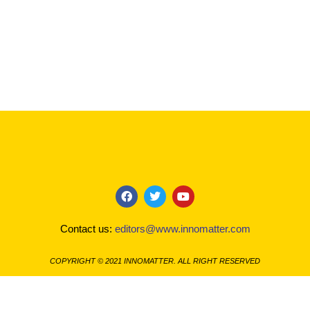
F
T
Y
a
w
o
c
i
u
Contact us:
editors@www.innomatter.com
e
t
t
b
t
u
o
e
b
COPYRIGHT © 2021 INNOMATTER. ALL RIGHT RESERVED
o
r
e
k