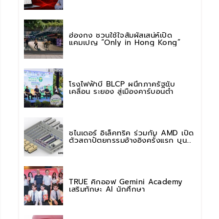
การใช้งาน AI อย่างมั่นใจ
ฮ่องกง ชวนใช้ใจสัมผัสเสน่ห์เปิด
แคมเปญ “Only in Hong Kong”
โรงไฟฟ้าบี BLCP ผนึกภาครัฐขับ
เคลื่อน ระยอง สู่เมืองคาร์บอนต่ำ
ชไนเดอร์ อิเล็คทริค ร่วมกับ AMD เปิด
ตัวสถาปัตยกรรมอ้างอิงครั้งแรก บน
แพลตฟอร์ม “Helios” เร่งการติดตั้งใช้
งานสำหรับ AI Factory
TRUE คิกออฟ Gemini Academy
เสริมทักษะ AI นักศึกษา