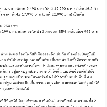
ก.ก. ราคาพิเศษ 9,490 บาท (ปกติ 19,990 บาท) ตู้เย็น 16.2 คิว
ิ้ว ราคาพิเศษ 17,990 บาท (ปกติ 22,990 บาท) เป็นต้น
ลด 250 บาท
ยง 299 บาท, หม้อทอดไฟฟ้า 3 ลิตร ลด 85% เหลือเพียง 999 บาท
บริษัทฯ ยังคงเลือกโฟกัสที่เมืองรองอีกเช่นกัน เนื่องด้วยปัจจุบันมี
ก ทำให้นครปฐมกลายเป็นทำเลที่น่าสนใจ อีกทั้งมีการขยายตัว
ยาลัยและสถาบันการศึกษา ใกล้แหล่งชุมชน แหล่งท่องเที่ยวของ
ินทางสู่นครปฐมสะดวกรวดเร็วยิ่งขึ้น และยังเชื่อมต่อไปยัง
ยฐานกลุ่มเป้าหมายในวงกว้างได้ ไม่ว่าจะเป็นคนในพื่นที่ คน
ล นครปฐม จะช่วยเติมเต็มความสมบูรณ์แบบ และตอบโจทย์ลูกค้าให้
ากรุงเทพฯ อีกต่อไป
ดีที่สุดให้กับลูกค้าทุกคน เชื่อมั่นว่าการเปิดตัวสาขาใหม่ทั้ง 2
ู้บริโภค และตอบโจทย์ทุกไลฟ์สไตล์ของทุกคน” นายสุวิณ กล่าว