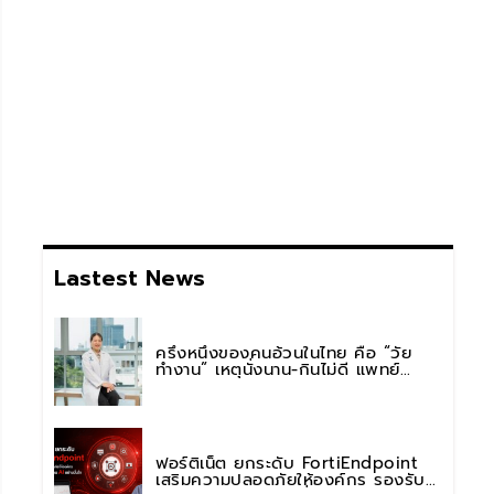
Lastest News
ครึ่งหนึ่งของคนอ้วนในไทย คือ “วัย
ทำงาน” เหตุนั่งนาน-กินไม่ดี แพทย์
รพ.วิมุต พหลโยธิน เตือน “อย่าดูแค่เลข
บนตาชั่ง” แนะปรับพฤติกรรมระยะยาว
ฟอร์ติเน็ต ยกระดับ FortiEndpoint
เสริมความปลอดภัยให้องค์กร รองรับ