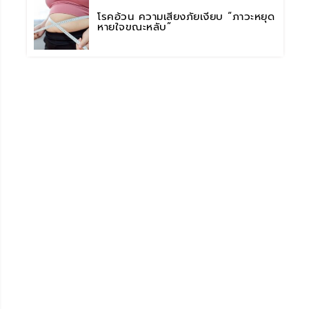
โรคอ้วน ความเสี่ยงภัยเงียบ “ภาวะหยุด
หายใจขณะหลับ”