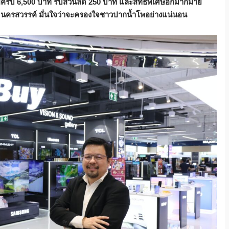
ปครบ 6,500 บาท รับส่วนลด 250 บาท และสิทธิพิเศษอีกมากมาย
็นทรัล นครสวรรค์ มั่นใจว่าจะครองใจชาวปากน้ำโพอย่างแน่นอน