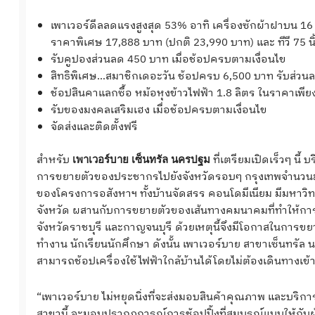
เพาเวอร์ดีลลดแรงสูงสุด 53% อาทิ เครื่องซักผ้าฝาบน 16 
ราคาพิเศษ 17,888 บาท (ปกติ 23,990 บาท) และ ทีวี 75 น
รับคูปองส่วนลด 450 บาท เมื่อช้อปครบตามเงื่อนไข
สิทธิพิเศษ…สมาชิกเดอะวัน ช้อปครบ 6,500 บาท รับส่วน
ช้อปสินคาแลกซื้อ หม้อหุงข้าวไฟฟ้า 1.8 ลิตร ในราคาเพี
รับของมงคลเสริมเฮง เมื่อช้อปครบตามเงื่อนไข
จัดส่งและติดตั้งฟรี
สำหรับ
ที่เตรียมเปิดเร็วๆ นี้ 
เพาเวอร์บาย เซ็นทรัล นครปฐม
การขยายตัวของประชากรไปยังจังหวัดรอบๆ กรุงเทพจำนวนมา
ของโครงการอสังหาฯ ทั้งบ้านจัดสรร คอนโดมีเนียม มีมหาวิท
จังหวัด ผสานกับการขยายตัวของเส้นทางคมนาคมที่ทำให้การเด
จังหวัดราชบุรี และกาญจนบุรี ด้วยเหตุนี้จึงมีโอกาสในการขยา
ทำงาน นักเรียนนักศึกษา ดังนั้น เพาเวอร์บาย สาขาเซ็นทรั
สามารถช้อปเครื่องใช้ไฟฟ้าใกล้บ้านได้โดยไม่ต้องเดินทางเข้
“เพาเวอร์บาย ไม่หยุดนิ่งที่จะส่งมอบสินค้าคุณภาพ และบริการที่
สาขานี้ จะมอบปรากฏการณ์การช้อปปิ้งที่สมบูรณ์แบบให้กับผ