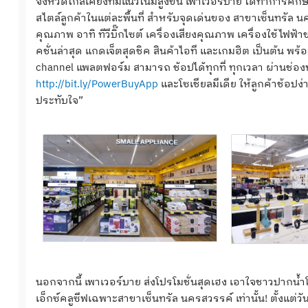
จังหวัดใกล้เคียงที่มีแนวโน้มสูงขึ้น เพาเวอร์บาย ได้ทำการศ
สไตล์ลูกค้าในแต่ละพื้นที่ สำหรับจุดเด่นของ สาขาเซ็นทรั
คุณภาพ อาทิ ทีวีบิ๊กไซต์ เครื่องเสียงคุณภาพ เครื่องใช้ไฟ
คชั่นล่าสุด แกดเจ็ตสุดชิค สินค้าไอที และเกมฮิต เป็นต้น พ
channel แพลตฟอร์ม สามารถ ช้อปได้ทุกที่ ทุกเวลา ผ่านช่องท
http://bit.ly/PowerBuyApp
และโซเชียลมีเดีย ให้ลูกค้าช้อปง
ประทับใจ”
นอกจากนี้ เพาเวอร์บาย ส่งโปรโมชั่นสุดเฮง เอาใจชาวปากน้
เอ็กซ์คลูซีฟเฉพาะสาขาเซ็นทรัล นครสวรรค์ เท่านั้น! ตั้งแต่วัน