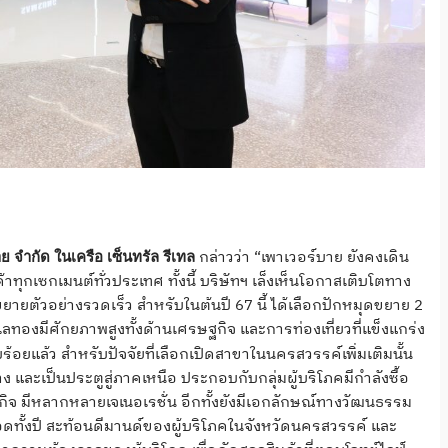
กล่าวว่า “เพาเวอร์บาย ยังคงเดิน
ย จำกัด ในเครือ เซ็นทรัล รีเทล
าทุกเซกเมนต์ทั่วประเทศ ทั้งนี้ บริษัทฯ เล็งเห็นโอกาสเติบโตทาง
ยายตัวอย่างรวดเร็ว สำหรับในต้นปี 67 นี้ ได้เลือกปักหมุดขยาย 2
ลทองมีศักยภาพสูงทั้งด้านเศรษฐกิจ และการท่องเที่ยวที่แข็งแกร่ง
ยบร้อยแล้ว สำหรับปัจจัยที่เลือกเปิดสาขาในนครสวรรค์เพิ่มเติมนั้น
 และเป็นประตูสู่ภาคเหนือ ประกอบกับกลุ่มผู้บริโภคมีกำลังซื้อ
กิจ มีหลากหลายเจเนอเรชั่น อีกทั้งยังมีเอกลักษณ์ทางวัฒนธรรม
ตลอดทั้งปี สะท้อนดีมานด์ของผู้บริโภคในจังหวัดนครสวรรค์ และ