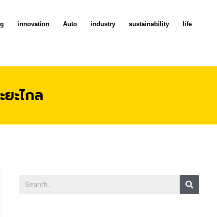
ng
innovation
Auto
industry
sustainability
life
ระยะไกล
Searc