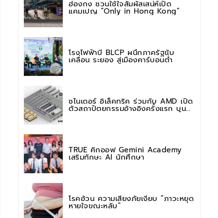
ฮ่องกง ชวนใช้ใจสัมผัสเสน่ห์เปิด
แคมเปญ “Only in Hong Kong”
โรงไฟฟ้าบี BLCP ผนึกภาครัฐขับ
เคลื่อน ระยอง สู่เมืองคาร์บอนต่ำ
ชไนเดอร์ อิเล็คทริค ร่วมกับ AMD เปิด
ตัวสถาปัตยกรรมอ้างอิงครั้งแรก บน
แพลตฟอร์ม “Helios” เร่งการติดตั้งใช้
งานสำหรับ AI Factory
TRUE คิกออฟ Gemini Academy
เสริมทักษะ AI นักศึกษา
โรคอ้วน ความเสี่ยงภัยเงียบ “ภาวะหยุด
หายใจขณะหลับ”