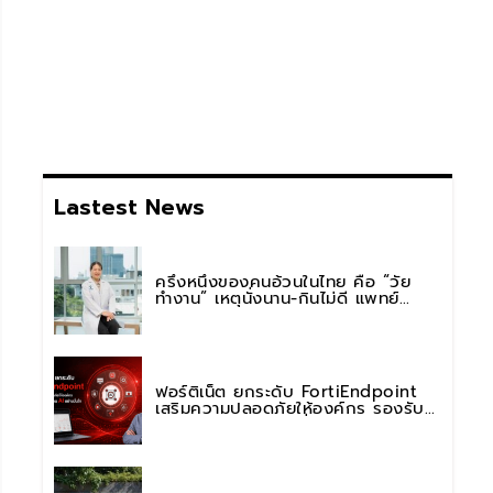
Lastest News
ครึ่งหนึ่งของคนอ้วนในไทย คือ “วัย
ทำงาน” เหตุนั่งนาน-กินไม่ดี แพทย์
รพ.วิมุต พหลโยธิน เตือน “อย่าดูแค่เลข
บนตาชั่ง” แนะปรับพฤติกรรมระยะยาว
ฟอร์ติเน็ต ยกระดับ FortiEndpoint
เสริมความปลอดภัยให้องค์กร รองรับ
การใช้งาน AI อย่างมั่นใจ