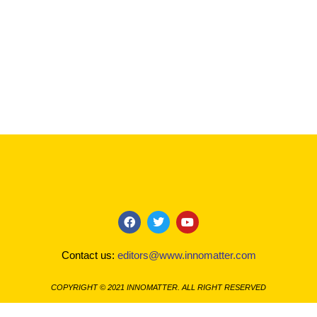
F
T
Y
a
w
o
c
i
u
Contact us:
editors@www.innomatter.com
e
t
t
b
t
u
o
e
b
COPYRIGHT © 2021 INNOMATTER. ALL RIGHT RESERVED
o
r
e
k