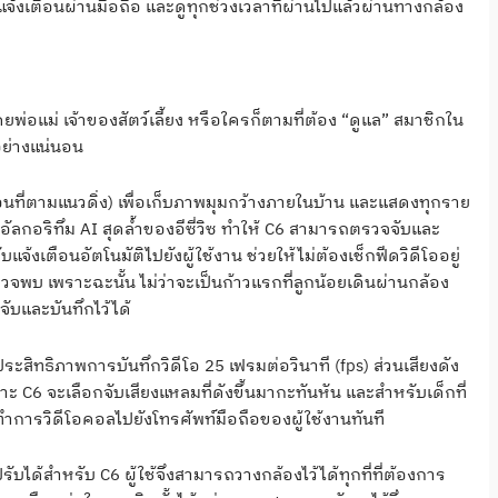
งเตือนผ่านมือถือ และดูทุกช่วงเวลาที่ผ่านไปแล้วผ่านทางกล้อง
่อแม่ เจ้าของสัตว์เลี้ยง หรือใครก็ตามที่ต้อง “ดูแล” สมาชิกใน
อย่างแน่นอน
อนที่ตามแนวดิ่ง) เพื่อเก็บภาพมุมกว้างภายในบ้าน และแสดงทุกราย
ลกอริทึม AI สุดล้ำของอีซี่วิซ ทำให้ C6 สามารถตรวจจับและ
งเตือนอัตโนมัติไปยังผู้ใช้งาน ช่วยให้ไม่ต้องเช็กฟีดวิดีโออยู่
่ตรวจพบ เพราะฉะนั้น ไม่ว่าจะเป็นก้าวแรกที่ลูกน้อยเดินผ่านกล้อง
ับและบันทึกไว้ได้
ประสิทธิภาพการบันทึกวิดีโอ 25 เฟรมต่อวินาที (fps) ส่วนเสียงดัง
ะ C6 จะเลือกจับเสียงแหลมที่ดังขึ้นมากะทันหัน และสำหรับเด็กที่
การวิดีโอคอลไปยังโทรศัพท์มือถือของผู้ใช้งานทันที
รับได้สำหรับ C6 ผู้ใช้จึงสามารถวางกล้องไว้ได้ทุกที่ที่ต้องการ