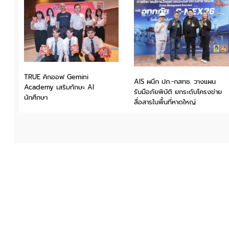
TRUE คิกออฟ Gemini
AIS ผนึก ปภ.-กสทช. วางแผน
Academy เสริมทักษะ AI
รับมือภัยพิบัติ ยกระดับโครงข่าย
นักศึกษา
สื่อสารในพื้นที่หาดใหญ่