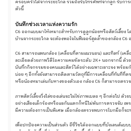
ครอบครัวได้จากระยะไกล รวมถึงรับโทรศัพท์จากลูก รับการแจ้
ตัวนี้
บันทึกช่วงเวลาแห่งความรัก
C6 ออกแบบมาให้เหมาะสำหรับการดูลูกน้อยหรือสัตว์เลี้ยง โดยพ
บ้านจากระยะไกล จะต้องพอใจในฟีเจอร์สุดล้ำของกล้อง C6 
C6 สามารถแพนกล้อง (เคลื่อนที่ตามแนวนอน) และทิลท์ (เคลื่
ละเอียดด้วยภาพวิดีโอความคมชัดระดับ 2K+ นอกจากนี้ ด้วยอั
บันทึกกิจกรรมของคนและสัตว์ได้อย่างเฉพาะเจาะจง พร้อมกับแจ้
บ่อย ๆ อีกทั้งยังสามารถติดตามวัตถุที่มีการเคลื่อนที่ทันทีที
หรือน้องหมาเล่นกับหางของตัวเอง กล้อง C6 ก็สามารถตรวจจ
ภาพสัตว์เลี้ยงวิ่งไล่ของเล่นจะไม่ใช่ภาพเบลอ ๆ อีกต่อไป ด้วย
อย่างเสียงเด็กร้องหรือแจกันแตกก็หนีไม่พ้นการตรวจจับ เพรา
มีความต้องการเป็นพิเศษ เมื่อกล้องตรวจพบการโบกมือก็จะทำ
เพื่อปกป้องความเป็นส่วนตัว อีซี่วิซได้ออกแบบที่บังเลนส์แบบป