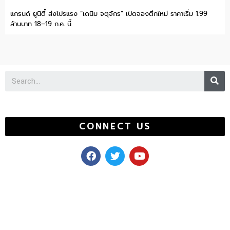
แกรนด์ ยูนิตี้ ส่งโปรแรง “เดนิม จตุจักร” เปิดจองตึกใหม่ ราคาเริ่ม 1.99
ล้านบาท 18–19 ก.ค. นี้
Se
CONNECT US
F
T
Y
a
w
o
c
i
u
e
t
t
b
t
u
o
e
b
o
r
e
k