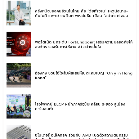
ครึ่งหนึ่งของคนอ้วนในไทย คือ “วัยทำงาน” เหตุนั่งนาน-
กินไม่ดี แพทย์ รพ.วิมุต พหลโยธิน เตือน “อย่าดูแค่เลขบน
ตาชั่ง” แนะปรับพฤติกรรมระยะยาว
ฟอร์ติเน็ต ยกระดับ FortiEndpoint เสริมความปลอดภัยให้
องค์กร รองรับการใช้งาน AI อย่างมั่นใจ
ฮ่องกง ชวนใช้ใจสัมผัสเสน่ห์เปิดแคมเปญ “Only in Hong
Kong”
โรงไฟฟ้าบี BLCP ผนึกภาครัฐขับเคลื่อน ระยอง สู่เมือง
คาร์บอนต่ำ
ชไนเดอร์ อิเล็คทริค ร่วมกับ AMD เปิดตัวสถาปัตยกรรม