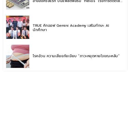
อ้างอิงครั้งแรก บนแพลตฟอร์ม “Helios” เร่งการติดตั้งใช้
งานสำหรับ AI Factory
TRUE คิกออฟ Gemini Academy เสริมทักษะ AI
นักศึกษา
โรคอ้วน ความเสี่ยงภัยเงียบ “ภาวะหยุดหายใจขณะหลับ”