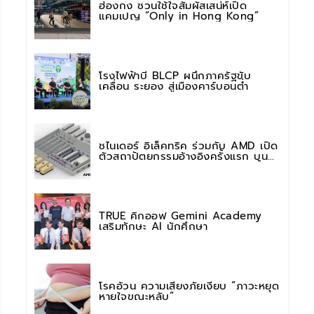
ฮ่องกง ชวนใช้ใจสัมผัสเสน่ห์เปิด
แคมเปญ “Only in Hong Kong”
โรงไฟฟ้าบี BLCP ผนึกภาครัฐขับ
เคลื่อน ระยอง สู่เมืองคาร์บอนต่ำ
ชไนเดอร์ อิเล็คทริค ร่วมกับ AMD เปิด
ตัวสถาปัตยกรรมอ้างอิงครั้งแรก บน
แพลตฟอร์ม “Helios” เร่งการติดตั้งใช้
งานสำหรับ AI Factory
TRUE คิกออฟ Gemini Academy
เสริมทักษะ AI นักศึกษา
โรคอ้วน ความเสี่ยงภัยเงียบ “ภาวะหยุด
หายใจขณะหลับ”