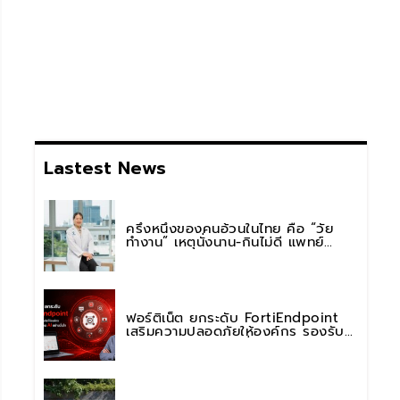
Lastest News
ครึ่งหนึ่งของคนอ้วนในไทย คือ “วัย
ทำงาน” เหตุนั่งนาน-กินไม่ดี แพทย์
รพ.วิมุต พหลโยธิน เตือน “อย่าดูแค่เลข
บนตาชั่ง” แนะปรับพฤติกรรมระยะยาว
ฟอร์ติเน็ต ยกระดับ FortiEndpoint
เสริมความปลอดภัยให้องค์กร รองรับ
การใช้งาน AI อย่างมั่นใจ