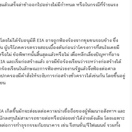
งแล้วเสร็จล่าช้าออกไปอย่างไม่มีกำหนด หรือในกรณีที่ร้ายแรง
โดยไม่ได้รับอนุมัติ EIA อาจถูกฟ้องร้องจากชุมชนรอบข้าง ซึ่ง
ั้น ผู้บริโภคควรตรวจสอบเบื้องต้นก่อนว่าโครงการที่สนใจเคยมี
่ ข้อพิพาทนั้นสิ้นสุดแล้วหรือไม่ เพื่อหลีกเลี่ยงปัญหาที่อาจ
และเริ่มก่อสร้างแล้ว อาจมีข้อร้องเรียนว่าระหว่างก่อสร้างได้
ถร้องเรียนในลักษณะการฟ้องหน่วยงานรัฐแล้วจึงฟ้องต่อศาล
รองมีคำสั่งให้ระงับการก่อสร้างชั่วคราวได้เช่นกัน โดยขึ้นอยู่
ียน
 เกิดขึ้นมักจะส่งผลต่อความน่าเชื่อถือของผู้พัฒนาอสังหาฯ และ
นักลงทุนไม่สามารถขายต่อหรือปล่อยเช่าได้ง่ายดังเดิม โดยเฉพาะ
่อการทำธุรกรรมกับธนาคาร เช่น รีเทนชั่น/รีไฟแนนซ์ รวมทั้ง