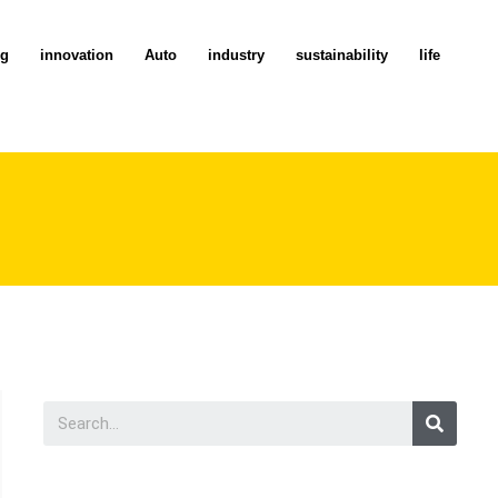
ng
innovation
Auto
industry
sustainability
life
Searc