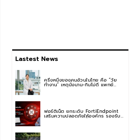
Lastest News
ครึ่งหนึ่งของคนอ้วนในไทย คือ “วัย
ทำงาน” เหตุนั่งนาน-กินไม่ดี แพทย์
รพ.วิมุต พหลโยธิน เตือน “อย่าดูแค่เลข
บนตาชั่ง” แนะปรับพฤติกรรมระยะยาว
ฟอร์ติเน็ต ยกระดับ FortiEndpoint
เสริมความปลอดภัยให้องค์กร รองรับ
การใช้งาน AI อย่างมั่นใจ