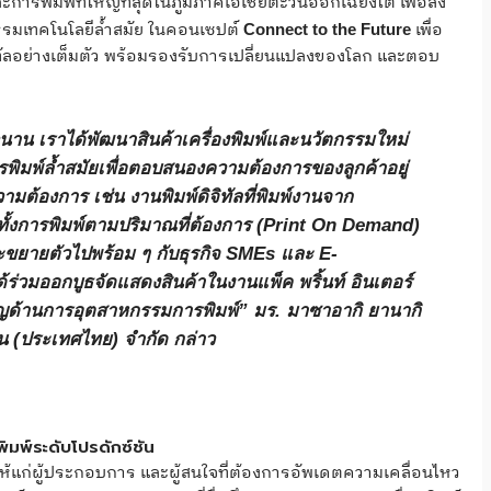
ิมพ์ที่ใหญ่ที่สุดในภูมิภาคเอเชียตะวันออกเฉียงใต้ เพื่อส่ง
รมเทคโนโลยีล้ำสมัย ในคอนเซปต์
เพื่อ
Connect to the Future
ทัลอย่างเต็มตัว พร้อมรองรับการเปลี่ยนแปลงของโลก และตอบ
าวนาน เราได้พัฒนาสินค้าเครื่องพิมพ์และนวัตกรรมใหม่
รพิมพ์ล้ำสมัยเพื่อตอบสนองความต้องการของลูกค้าอยู่
มต้องการ เช่น งานพิมพ์ดิจิทัลที่พิมพ์งานจาก
รวมทั้งการพิมพ์ตามปริมาณที่ต้องการ (Print On Demand)
ะขยายตัวไปพร้อม ๆ กับธุรกิจ SMEs และ E-
ด้ร่วมออกบูธจัดแสดงสินค้าในงานแพ็ค พริ้นท์ อินเตอร์
วชาญด้านการอุตสาหกรรมการพิมพ์”
มร. มาซาอากิ ยานากิ
ชั่น (ประเทศไทย) จำกัด
กล่าว
ิมพ์ระดับโปรดักซ์ชัน
ให้แก่ผู้ประกอบการ และผู้สนใจที่ต้องการอัพเดตความเคลื่อนไหว