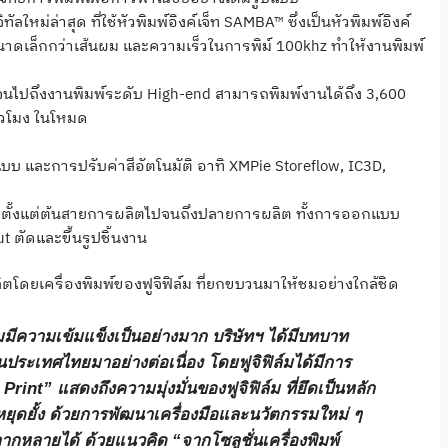
ทัลใหม่ล่าสุด ที่ใช้หัวพิมพ์อิงค์เจ็ท SAMBA™ ซึ่งเป็นหัวพิมพ์อิงค์
ขนาดเล็กกว่าเส้นผม และความเร็วในการพิม์ 100khz ทำให้งานพิมพ์
 จนไปถึงงานพิมพ์ระดับ High-end สามารถพิมพ์งานได้ถึง 3,600
ั่วโมง ในโหมด
 และการปรับค่าสีอัตโนมัติ อาทิ XMPie Storeflow, IC3D,
์ ตั้งแต่ต้นสายการผลิตไปจนถึงปลายการผลิต ทั้งการออกแบบ
 ตัดและขึ้นรูปชิ้นงาน
ตโดยเครื่องพิมพ์ของฟูจิฟิล์ม ที่ยกขบวนมาให้ชมอย่างใกล้ชิด
ฟิล์มมีความเข้มแข็งเป็นอย่างมาก บริษัทฯ ได้มีบทบาท
ประเทศไทยมาอย่างต่อเนื่อง โดยฟูจิฟิล์มได้มีการ
rint” แสดงถึงความมุ่งมั่นของฟูจิฟิล์ม ที่ยึดเป็นหลัก
หยุดยั้ง ด้วยการพัฒนาเครื่องมือและนวัตกรรมใหม่ ๆ
ลากหลายได้ ด้วยแนวคิด “จากโซลูชั่นเครื่องพิมพ์