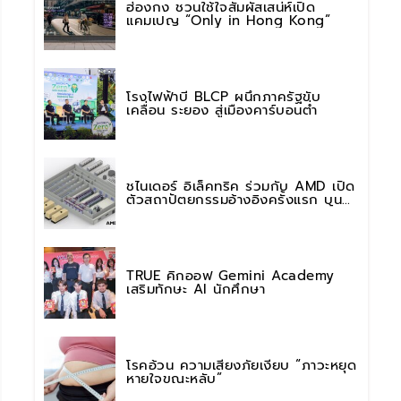
ฮ่องกง ชวนใช้ใจสัมผัสเสน่ห์เปิด
แคมเปญ “Only in Hong Kong”
โรงไฟฟ้าบี BLCP ผนึกภาครัฐขับ
เคลื่อน ระยอง สู่เมืองคาร์บอนต่ำ
ชไนเดอร์ อิเล็คทริค ร่วมกับ AMD เปิด
ตัวสถาปัตยกรรมอ้างอิงครั้งแรก บน
แพลตฟอร์ม “Helios” เร่งการติดตั้งใช้
งานสำหรับ AI Factory
TRUE คิกออฟ Gemini Academy
เสริมทักษะ AI นักศึกษา
โรคอ้วน ความเสี่ยงภัยเงียบ “ภาวะหยุด
หายใจขณะหลับ”