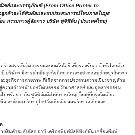
าณิชย์และบรรจุภัณฑ์ (From Office Printer to
งลูกค้าจะได้สัมผัสและพบประสบการณ์ใหม่ภายในบูธ
อะ กรรมการผู้จัดการ บริษัท ฟูจิฟิล์ม (ประเทศไทย)
รสร้างสรรค์นวัตกรรมและเทคโนโลยี เพื่อรองรับลูกค้าทั่วโลกด้วย
 ปี บริษัทฯ มีการดำเนินธุรกิจที่หลากหลายประกอบด้วยธุรกิจการ
 และธุรกิจการถ่ายภาพ ที่เกิดจากการประสานความเชี่ยวชาญด้าน
นำไปสู่ความก้าวหน้าของวัฒนธรรม วิทยาศาสตร์ และอุตสาหกรรม
้อม ๆ กัน ฟูจิฟิล์มมีสำนักงานใหญ่ตั้งอยู่ที่กรุงโตเกียว
ือ ลาตินอเมริกา ยุโรป โอเชียเนีย แอฟริกา เอเชียและ
ัด
รขายสินค้าระดับโลก อาทิ เครื่องพิมพ์มัลติฟังก์ชัน เครื่องพิมพ์