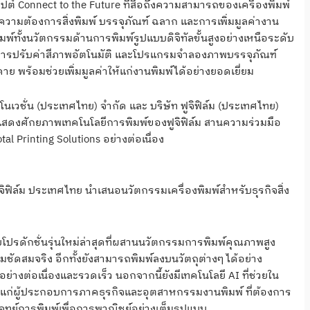
ต์ Connect to the Future ที่สื่อถึงความสามารถของเครื่องพิมพ์
์ความต้องการสิ่งพิมพ์ บรรจุภัณฑ์ ฉลาก และการเพิ่มมูลค่างาน
มพ์ทั้งนวัตกรรมด้านการพิมพ์รูปแบบดิจิทัลขั้นสูงอย่างเหนือระดับ
การปรับค่าสีภาพอัตโนมัติ และโปรแกรมจำลองภาพบรรจุภัณฑ์
ดาย พร้อมช่วยเพิ่มมูลค่าให้แก่งานพิมพ์ได้อย่างยอดเยี่ยม
อินโนเวชั่น (ประเทศไทย) จำกัด และ บริษัท ฟูจิฟิล์ม (ประเทศไทย)
ื่อแสดงศักยภาพเทคโนโลยีการพิมพ์ของฟูจิฟิล์ม สานความร่วมมือ
al Printing Solutions อย่างต่อเนื่อง
ูจิฟิล์ม ประเทศไทย นำเสนอนวัตกรรมเครื่องพิมพ์สำหรับธุรกิจสิ่ง
โปรดักชั่นรุ่นใหม่ล่าสุดที่ผสานนวัตกรรมการพิมพ์คุณภาพสูง
คมชัดสมจริง อีกทั้งยังสามารถพิมพ์ลงบนวัตถุต่างๆ ได้อย่าง
งต่อเนื่องและรวดเร็ว นอกจากนี้ยังมีเทคโนโลยี AI ที่ช่วยใน
แก่ผู้ประกอบการภาคธุรกิจและอุตสาหกรรมงานพิมพ์ ที่ต้องการ
ทย์การพิมพ์เพื่อการพาณิชย์อย่างเต็มรูปแบบ