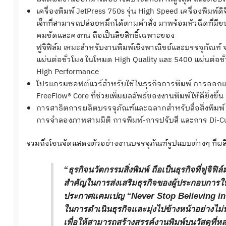
เครื่องพิมพ์ JetPress 750s รุ่น High Speed เครื่องพิมพ์ดิจิ
เจ็ทที่สามารถปล่อยหมึกได้ตามคำสั่ง มาพร้อมหัวฉีดที่มี
คมชัดและคงทน ถือเป็นลิขสิทธิ์เฉพาะของ
ฟูจิฟิล์ม เหมะสำหรับงานพิมพ์เชิงพาณิชย์และบรรจุภัณฑ์
แผ่นต่อชั่วโมง ในโหมด High Quality และ 5400 แผ่นต่อช
High Performance
โปรแกรมซอฟต์แวร์สำหรับใช้ในธุรกิจการพิมพ์ การออกแบบ
FreeFlow® Core ที่ช่วยเพิ่มผลลัพธ์ของงานพิมพ์ให้ดียิ่งขึ้น
การสาธิตการผลิตบรรจุภัณฑ์และฉลากสำหรับสื่อสิ่งพิมพ
การจำลองภาพสามมิติ การพิมพ์-การปรับสี และการ Di-Cut
รวมถึงโซนจัดแสดงตัวอย่างงานบรรจุภัณฑ์รูปแบบต่างๆ ที่ผลิ
“
ธุรกิจนวัตกรรมสิ่งพิมพ์ ถือเป็นธุรกิจที่ฟูจิ
สำคัญในการส่งเสริมธุรกิจของผู้ประกอบการใน
ประกาศแคมเปญ
“
Never Stop Believing in P
ในการดำเนินธุรกิจและมุ่งไปข้างหน้าอย่างไม่
เพื่อให้สามารถสร้างสรรค์งานพิมพ์บนวัสดุที่ห