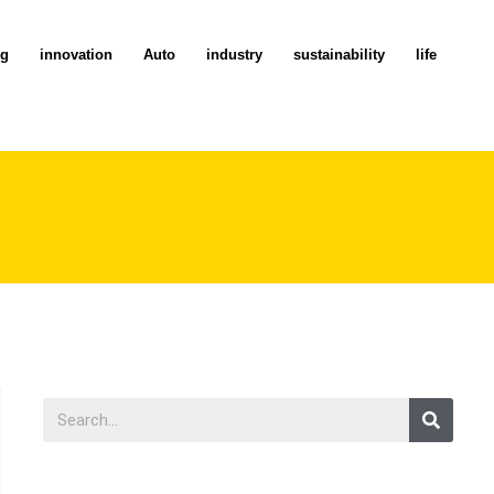
ng
innovation
Auto
industry
sustainability
life
Searc