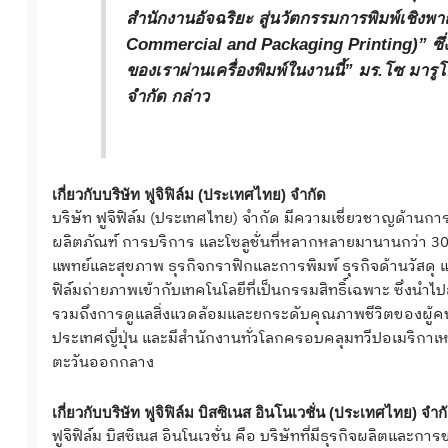
สำนักงานอัจฉริยะ สู่นวัตกรรมการพิมพ์เชิงพ
Commercial and Packaging Printing)” ซึ่
ของเราผ่านเครื่องพิมพ์ในงานนี้”
มร.โซ มารูโ
จำกัด
กล่าว
เกี่ยวกับบริษัท ฟูจิฟิล์ม (ประเทศไทย) จำกัด
บริษัท ฟูจิฟิล์ม (ประเทศไทย) จำกัด มีความเชี่ยวชาญด้านกา
ผลิตภัณฑ์ การบริการ และโซลูชั่นที่หลากหลายมานานกว่า 30
แพทย์และสุขภาพ ธุรกิจกราฟิกและการพิมพ์ ธุรกิจด้านวัสดุ
ฟิล์มถ่ายภาพเข้ากับเทคโนโลยีที่เป็นกรรมสิทธิ์เฉพาะ ซึ่ง
รวมถึงการดูแลสิ่งแวดล้อมและยกระดับคุณภาพชีวิตของผู้คนไปพร
ประเทศญี่ปุ่น และมีสำนักงานทั่วโลกครอบคลุมทวีปอเมริกาเหน
ตะวันออกกลาง
เกี่ยวกับบริษัท ฟูจิฟิล์ม บิสซิเนส อินโนเวชั่น (ประเทศไทย) จำก
ฟูจิฟิล์ม บิสซิเนส อินโนเวชั่น คือ บริษัทที่มีธุรกิจผลิตและกา