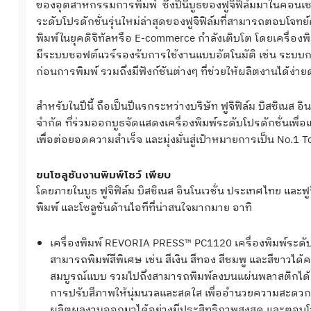
ของอุตสาหกรรมการพิมพ์ ซึ่งปีนี้บูธของฟูจิฟิล์มมาในคอนเซป
ระดับโปรดักชั่นรุ่นใหม่ล่าสุดของฟูจิฟิล์มที่สามารถตอบโจทย
พิมพ์ในยุคดิจิทัลหรือ E-commerce กำลังเติบโต โดยเครื่องพิ
มีระบบซอฟต์แวร์รองรับการใช้งานแบบอัตโนมัติ เช่น ระบบ
ก่อนการพิมพ์ รวมถึงมีฟังก์ชันต่างๆ ที่ช่วยให้ผลิตงานได้ง่าย
สำหรับในปีนี้ ถือเป็นปีแรกระหว่างบริษัท ฟูจิฟิล์ม บิสซิเนส 
จำกัด ที่ร่วมออกบูธจัดแสดงเครื่องพิมพ์ระดับโปรดักชั่นเพ
เพื่อต่อยอดความสำเร็จ และมุ่งมั่นสู่เป้าหมายการเป็น No.1 Tot
ขนโซลูชันงานพิมพ์โชว์ เพียบ
โดยภายในบูธ ฟูจิฟิล์ม บิสซิเนส อินโนเวชั่น ประเทศไทย และฟ
พิมพ์ และโซลูชันด้านไอทีที่น่าสนใจมากมาย อาทิ
เครื่องพิมพ์ REVORIA PRESS™ PC1120 เครื่องพิมพ์ระดับ
สามารถพิมพ์สีพิเศษ เช่น สีเงิน สีทอง สีชมพู และสีขาวได้
สมบูรณ์แบบ รวมไปถึงสามารถพิมพ์ลงบนแผ่นพลาสติกได้อย่า
การปรับสีภาพให้นุ่มนวลและสดใส เพื่ออำนวยความสะดวก
ผลิตผลงานออกมาได้อย่างมีประสิทธิภาพสูงสุด และตอบโจ