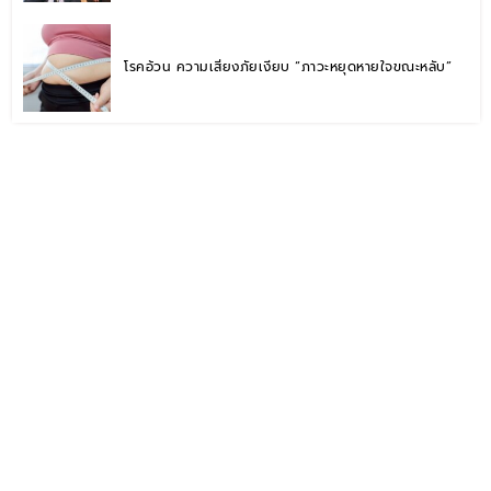
โรคอ้วน ความเสี่ยงภัยเงียบ “ภาวะหยุดหายใจขณะหลับ”