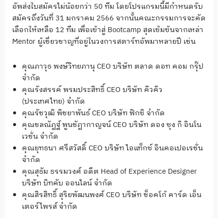
อัพส่งใบสมัครไม่น้อยกว่า 50 ทีม โดยโปรแกรมนี้มีกำหนดรับ
สมัครถึงวันที่ 31 มกราคม 2566 จากนั้นคณะกรรมการจะคัด
เลือกให้เหลือ 12 ทีม เพื่อเข้าสู่ Bootcamp สุดเข้มข้นจากเหล่า
Mentor ผู้เชี่ยวชาญที่อยู่ในวงการสตาร์ทอัพมาหลายปี เช่น
คุณภาวุธ พงษ์วิทยภานุ CEO บริษัท ตลาด ดอท คอม กรุ๊ป
จำกัด
คุณรังสรรค์ พรมประสิทธิ์ CEO บริษัท คิวคิว
(ประเทศไทย) จำกัด
คุณรัชวุฒิ พิชยาพันธ์ CEO บริษัท ฟิกซิ จำกัด
คุณชลณัฏฐ์ พูนชัฏากาญจน์ CEO บริษัท ดอง ซุง กิ อินโน
เวชั่น จำกัด
คุณยุทธนา ศรีสวัสดิ์ CEO บริษัท ไอแท็กซ์ อินคอเปอเรชั่น
จำกัด
คุณสุธัม ธรรมวงศ์ อดีต Head of Experience Designer
บริษัท บิทคับ ออนไลน์ จำกัด
คุณสิรสิทธิ์ สุริยพัฒนพงศ์ CEO บริษัท ช็อคโก้ คาร์ด เอ็น
เตอร์ไพรส์ จำกัด