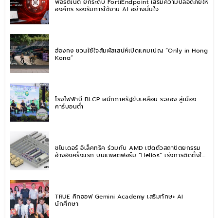
ฟอร์ติเน็ต ยกระดับ FortiEndpoint เสริมความปลอดภัยให้
องค์กร รองรับการใช้งาน AI อย่างมั่นใจ
ฮ่องกง ชวนใช้ใจสัมผัสเสน่ห์เปิดแคมเปญ “Only in Hong
Kong”
โรงไฟฟ้าบี BLCP ผนึกภาครัฐขับเคลื่อน ระยอง สู่เมือง
คาร์บอนต่ำ
ชไนเดอร์ อิเล็คทริค ร่วมกับ AMD เปิดตัวสถาปัตยกรรม
อ้างอิงครั้งแรก บนแพลตฟอร์ม “Helios” เร่งการติดตั้งใช้
งานสำหรับ AI Factory
TRUE คิกออฟ Gemini Academy เสริมทักษะ AI
นักศึกษา