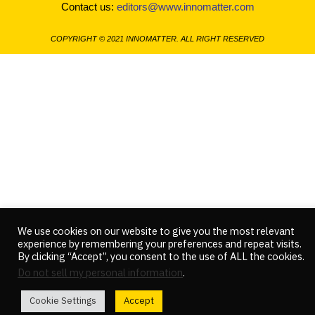
c
i
u
Contact us:
editors@www.innomatter.com
e
t
t
b
t
u
o
e
b
COPYRIGHT © 2021 INNOMATTER. ALL RIGHT RESERVED
o
r
e
k
We use cookies on our website to give you the most relevant
experience by remembering your preferences and repeat visits.
By clicking “Accept”, you consent to the use of ALL the cookies.
Do not sell my personal information
.
Cookie Settings
Accept