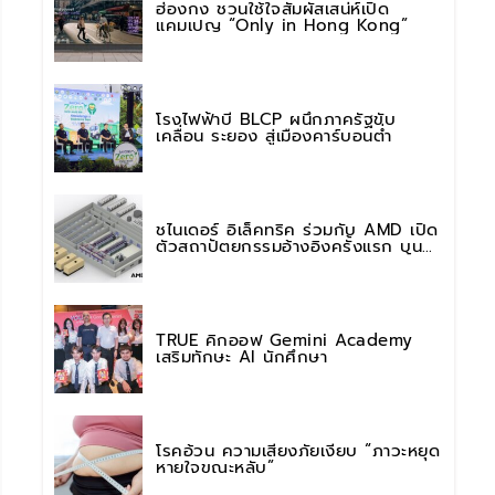
ฮ่องกง ชวนใช้ใจสัมผัสเสน่ห์เปิด
แคมเปญ “Only in Hong Kong”
โรงไฟฟ้าบี BLCP ผนึกภาครัฐขับ
เคลื่อน ระยอง สู่เมืองคาร์บอนต่ำ
ชไนเดอร์ อิเล็คทริค ร่วมกับ AMD เปิด
ตัวสถาปัตยกรรมอ้างอิงครั้งแรก บน
แพลตฟอร์ม “Helios” เร่งการติดตั้งใช้
งานสำหรับ AI Factory
TRUE คิกออฟ Gemini Academy
เสริมทักษะ AI นักศึกษา
โรคอ้วน ความเสี่ยงภัยเงียบ “ภาวะหยุด
หายใจขณะหลับ”