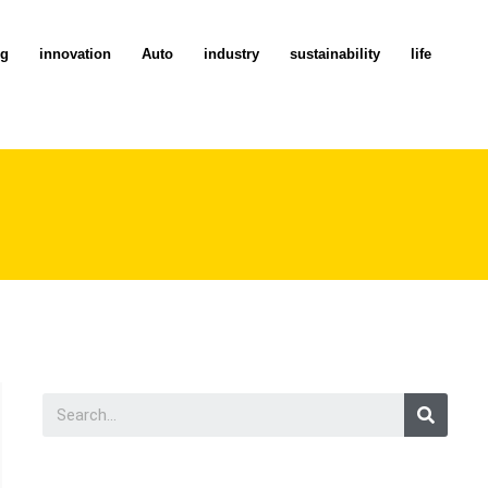
ng
innovation
Auto
industry
sustainability
life
Searc