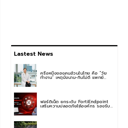
Lastest News
ครึ่งหนึ่งของคนอ้วนในไทย คือ “วัย
ทำงาน” เหตุนั่งนาน-กินไม่ดี แพทย์
รพ.วิมุต พหลโยธิน เตือน “อย่าดูแค่เลข
บนตาชั่ง” แนะปรับพฤติกรรมระยะยาว
ฟอร์ติเน็ต ยกระดับ FortiEndpoint
เสริมความปลอดภัยให้องค์กร รองรับ
การใช้งาน AI อย่างมั่นใจ