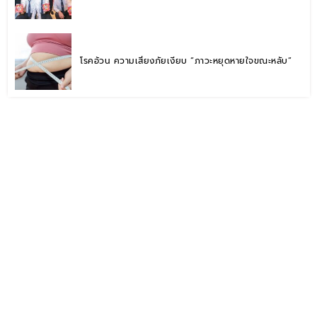
โรคอ้วน ความเสี่ยงภัยเงียบ “ภาวะหยุดหายใจขณะหลับ”