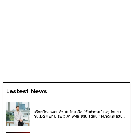
Lastest News
ครึ่งหนึ่งของคนอ้วนในไทย คือ “วัยทำงาน” เหตุนั่งนาน-
กินไม่ดี แพทย์ รพ.วิมุต พหลโยธิน เตือน “อย่าดูแค่เลขบน
ตาชั่ง” แนะปรับพฤติกรรมระยะยาว