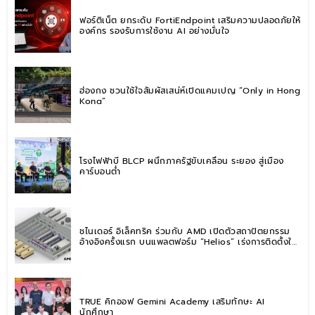
ฟอร์ติเน็ต ยกระดับ FortiEndpoint เสริมความปลอดภัยให้
องค์กร รองรับการใช้งาน AI อย่างมั่นใจ
ฮ่องกง ชวนใช้ใจสัมผัสเสน่ห์เปิดแคมเปญ “Only in Hong
Kong”
โรงไฟฟ้าบี BLCP ผนึกภาครัฐขับเคลื่อน ระยอง สู่เมือง
คาร์บอนต่ำ
ชไนเดอร์ อิเล็คทริค ร่วมกับ AMD เปิดตัวสถาปัตยกรรม
อ้างอิงครั้งแรก บนแพลตฟอร์ม “Helios” เร่งการติดตั้งใช้
งานสำหรับ AI Factory
TRUE คิกออฟ Gemini Academy เสริมทักษะ AI
นักศึกษา