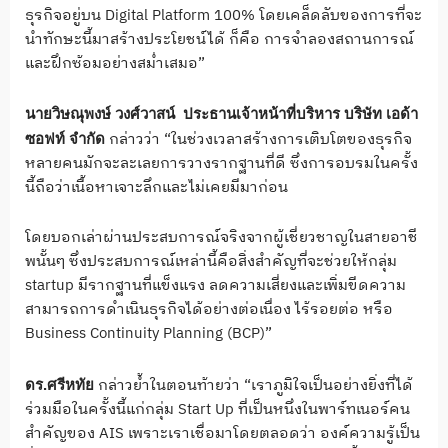
ธุรกิจอยู่บน Digital Platform 100% โดยเคล็ดลับของการที่จะ
นำทักษะนี้มาสร้างประโยชน์ได้ ก็คือ การจำลองสถานการณ์
และฝึกซ้อมอย่างสม่ำเสมอ”
นายวิษณุพงษ์ วงศ์วาสน์ ประธานเจ้าหน้าที่บริหาร บริษัท เอด้า
กล่าวว่า “ในช่วงเวลาสร้างการเติบโตของธุรกิจ
ซอฟท์ จำกัด
หลายคนมักจะละเลยการวางรากฐานที่ดี ซึ่งการอบรมในครั้ง
นี้ถือว่าเนื้อหาเจาะลึกและไม่เคยมีมาก่อน
โดยบอกเล่าผ่านประสบการณ์จริงจากผู้เชี่ยวชาญในสายอาชี
พนั้นๆ ซึ่งประสบการณ์เหล่านี้คือสิ่งสำคัญที่จะช่วยให้กลุ่ม
startup มีรากฐานที่แข็งแรง ลดความเสี่ยงและเพิ่มขีดความ
สามารถการดำเนินธุรกิจได้อย่างต่อเนื่อง ไร้รอยต่อ หรือ
Business Continuity Planning (BCP)”
กล่าวย้ำในตอนท้ายว่า “เราภูมิใจเป็นอย่างยิ่งที่ได้
ดร.ศรีหทัย
ร่วมมือในครั้งนี้แก่กลุ่ม Start Up ที่เป็นหนึ่งในพาร์ทเนอร์คน
สำคัญของ AIS เพราะเราเชื่อมาโดยตลอดว่า องค์ความรู้เป็น