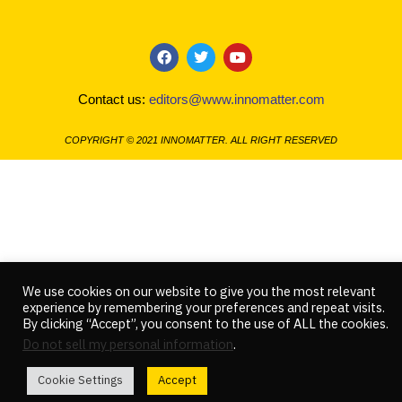
F
T
Y
a
w
o
c
i
u
Contact us:
editors@www.innomatter.com
e
t
t
b
t
u
o
e
b
COPYRIGHT © 2021 INNOMATTER. ALL RIGHT RESERVED
o
r
e
k
We use cookies on our website to give you the most relevant
experience by remembering your preferences and repeat visits.
By clicking “Accept”, you consent to the use of ALL the cookies.
Do not sell my personal information
.
Cookie Settings
Accept