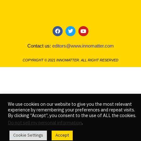
F
T
Y
a
w
o
c
i
u
Contact us:
editors@www.innomatter.com
e
t
t
b
t
u
o
e
b
COPYRIGHT © 2021 INNOMATTER. ALL RIGHT RESERVED
o
r
e
k
We use cookies on our website to give you the most relevant
experience by remembering your preferences and repeat visits.
By clicking “Accept”, you consent to the use of ALL the cookies.
Do not sell my personal information
.
Cookie Settings
Accept