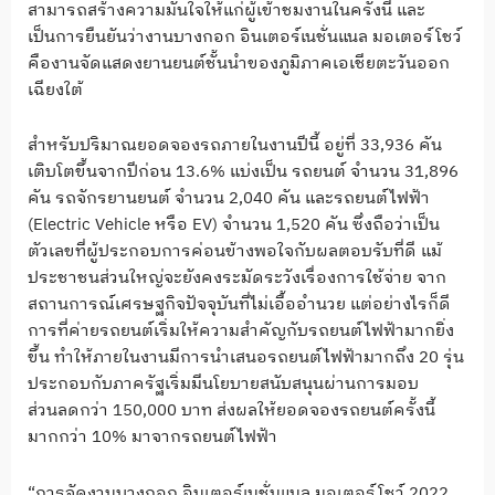
สามารถสร้างความมั่นใจให้แก่ผู้เข้าชมงานในครั้งนี้ และ
เป็นการยืนยันว่างานบางกอก อินเตอร์เนชั่นแนล มอเตอร์โชว์
คืองานจัดแสดงยานยนต์ชั้นนำของภูมิภาคเอเชียตะวันออก
เฉียงใต้
สำหรับปริมาณยอดจองรถภายในงานปีนี้ อยู่ที่ 33,936 คัน
เติบโตขึ้นจากปีก่อน 13.6% แบ่งเป็น รถยนต์ จำนวน 31,896
คัน รถจักรยานยนต์ จำนวน 2,040 คัน และรถยนต์ไฟฟ้า
(Electric Vehicle หรือ EV) จำนวน 1,520 คัน ซึ่งถือว่าเป็น
ตัวเลขที่ผู้ประกอบการค่อนข้างพอใจกับผลตอบรับที่ดี แม้
ประชาชนส่วนใหญ่จะยังคงระมัดระวังเรื่องการใช้จ่าย จาก
สถานการณ์เศรษฐกิจปัจจุบันที่ไม่เอื้ออำนวย แต่อย่างไรก็ดี
การที่ค่ายรถยนต์เริ่มให้ความสำคัญกับรถยนต์ไฟฟ้ามากยิ่ง
ขึ้น ทำให้ภายในงานมีการนำเสนอรถยนต์ไฟฟ้ามากถึง 20 รุ่น
ประกอบกับภาครัฐเริ่มมีนโยบายสนับสนุนผ่านการมอบ
ส่วนลดกว่า 150,000 บาท ส่งผลให้ยอดจองรถยนต์ครั้งนี้
มากกว่า 10% มาจากรถยนต์ไฟฟ้า
“การจัดงานบางกอก อินเตอร์เนชั่นแนล มอเตอร์โชว์ 2022