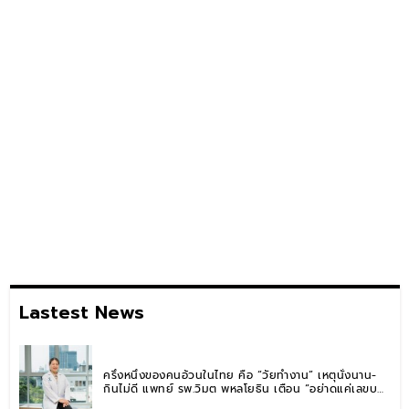
Lastest News
ครึ่งหนึ่งของคนอ้วนในไทย คือ “วัยทำงาน” เหตุนั่งนาน-
กินไม่ดี แพทย์ รพ.วิมุต พหลโยธิน เตือน “อย่าดูแค่เลขบน
ตาชั่ง” แนะปรับพฤติกรรมระยะยาว