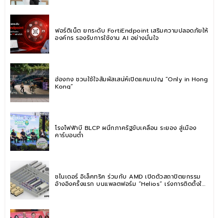
ฟอร์ติเน็ต ยกระดับ FortiEndpoint เสริมความปลอดภัยให้
องค์กร รองรับการใช้งาน AI อย่างมั่นใจ
ฮ่องกง ชวนใช้ใจสัมผัสเสน่ห์เปิดแคมเปญ “Only in Hong
Kong”
โรงไฟฟ้าบี BLCP ผนึกภาครัฐขับเคลื่อน ระยอง สู่เมือง
คาร์บอนต่ำ
ชไนเดอร์ อิเล็คทริค ร่วมกับ AMD เปิดตัวสถาปัตยกรรม
อ้างอิงครั้งแรก บนแพลตฟอร์ม “Helios” เร่งการติดตั้งใช้
งานสำหรับ AI Factory