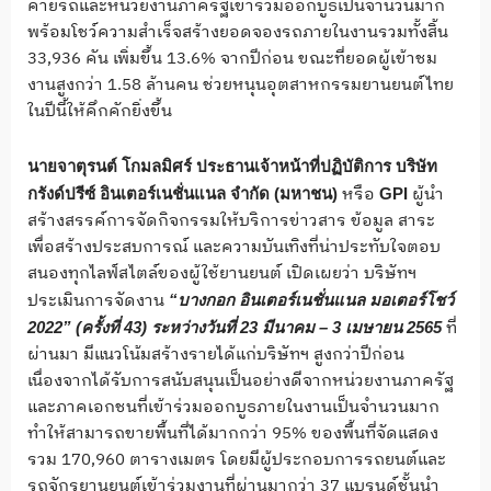
ค่ายรถและหน่วยงานภาครัฐเข้าร่วมออกบูธเป็นจำนวนมาก
พร้อมโชว์ความสำเร็จสร้างยอดจองรถภายในงานรวมทั้งสิ้น
33,936 คัน เพิ่มขึ้น 13.6% จากปีก่อน ขณะที่ยอดผู้เข้าชม
งานสูงกว่า 1.58 ล้านคน ช่วยหนุนอุตสาหกรรมยานยนต์ไทย
ในปีนี้ให้คึกคักยิ่งขึ้น
นายจาตุรนต์ โกมลมิศร์ ประธานเจ้าหน้าที่ปฏิบัติการ บริษัท
หรือ
ผู้นำ
กรังด์ปรีซ์ อินเตอร์เนชั่นแนล จำกัด (มหาชน)
GPI
สร้างสรรค์การจัดกิจกรรมให้บริการข่าวสาร ข้อมูล สาระ
เพื่อสร้างประสบการณ์ และความบันเทิงที่น่าประทับใจตอบ
สนองทุกไลฟ์สไตล์ของผู้ใช้ยานยนต์ เปิดเผยว่า บริษัทฯ
ประเมินการจัดงาน
“บางกอก อินเตอร์เนชั่นแนล มอเตอร์โชว์
ที่
2022” (ครั้งที่ 43) ระหว่างวันที่ 23 มีนาคม – 3 เมษายน 2565
ผ่านมา มีแนวโน้มสร้างรายได้แก่บริษัทฯ สูงกว่าปีก่อน
เนื่องจากได้รับการสนับสนุนเป็นอย่างดีจากหน่วยงานภาครัฐ
และภาคเอกชนที่เข้าร่วมออกบูธภายในงานเป็นจำนวนมาก
ทำให้สามารถขายพื้นที่ได้มากกว่า 95% ของพื้นที่จัดแสดง
รวม 170,960 ตารางเมตร โดยมีผู้ประกอบการรถยนต์และ
รถจักรยานยนต์เข้าร่วมงานที่ผ่านมากว่า 37 แบรนด์ชั้นนำ