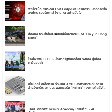
ฟอร์ติเน็ต ยกระดับ FortiEndpoint เสริมความปลอดภัยให้
องค์กร รองรับการใช้งาน AI อย่างมั่นใจ
ฮ่องกง ชวนใช้ใจสัมผัสเสน่ห์เปิดแคมเปญ “Only in Hong
Kong”
โรงไฟฟ้าบี BLCP ผนึกภาครัฐขับเคลื่อน ระยอง สู่เมือง
คาร์บอนต่ำ
ชไนเดอร์ อิเล็คทริค ร่วมกับ AMD เปิดตัวสถาปัตยกรรม
อ้างอิงครั้งแรก บนแพลตฟอร์ม “Helios” เร่งการติดตั้งใช้
งานสำหรับ AI Factory
TRUE คิกออฟ Gemini Academy เสริมทักษะ AI