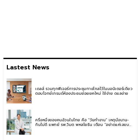
Lastest News
เดลล์ รวมทุกฟีเจอร์การประชุมทางไกลไว้ในมอนิเตอร์เดียว
ตอบโจทย์เทรนด์ห้องประชุมย่อยยุคใหม่ ใช้ง่าย ดูแลง่าย
ครึ่งหนึ่งของคนอ้วนในไทย คือ “วัยทำงาน” เหตุนั่งนาน-
กินไม่ดี แพทย์ รพ.วิมุต พหลโยธิน เตือน “อย่าดูแค่เลขบน
ตาชั่ง” แนะปรับพฤติกรรมระยะยาว