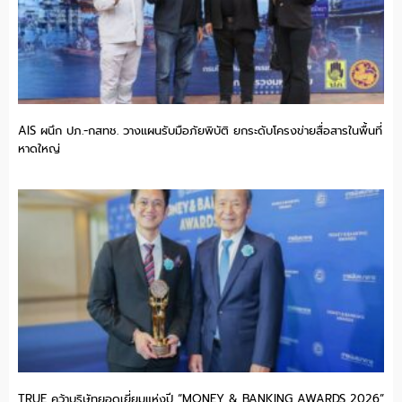
AIS ผนึก ปภ.-กสทช. วางแผนรับมือภัยพิบัติ ยกระดับโครงข่ายสื่อสารในพื้นที่
หาดใหญ่
TRUE คว้าบริษัทยอดเยี่ยมแห่งปี “MONEY & BANKING AWARDS 2026”