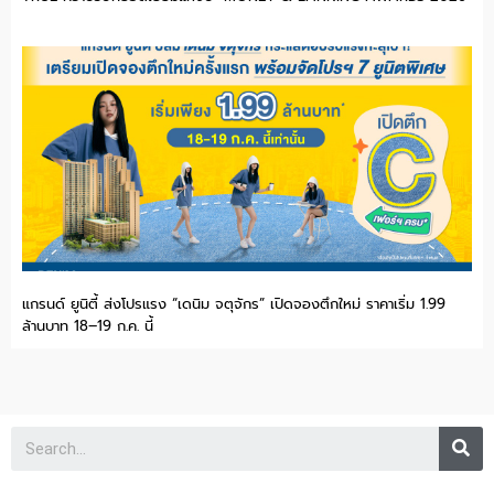
แกรนด์ ยูนิตี้ ส่งโปรแรง “เดนิม จตุจักร” เปิดจองตึกใหม่ ราคาเริ่ม 1.99
ล้านบาท 18–19 ก.ค. นี้
Se