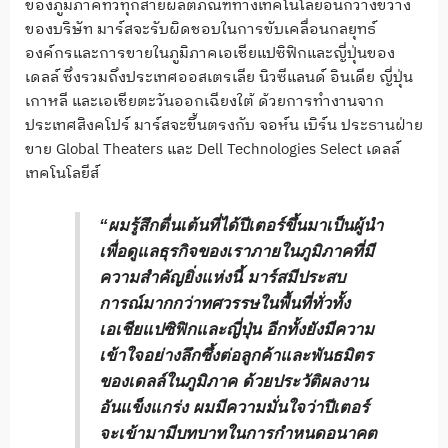
ของภูมิภาคทั่วทุกสายผลิตภัณฑ์ทางเทคโนโลยีอันกว้างขวาง
ของบริษัท มาร์สจะรับผิดชอบในการขับเคลื่อนกลยุทธ์
องค์กรและการขายในภูมิภาคเอเชียแปซิฟิกและญี่ปุ่นของ
เดลล์ ซึ่งรวมถึงประเทศออสเตรเลีย นิวซีแลนด์ อินเดีย ญี่ปุ่น
เกาหลี และเอเชียตะวันออกเฉียงใต้ ด้วยการทำงานจาก
ประเทศสิงคโปร์ มาร์สจะขึ้นตรงกับ จอห์น เบิร์น ประธานฝ่าย
ขาย Global Theaters และ Dell Technologies Select เดลล์
เทคโนโลยีส์
“ผมรู้สึกตื่นเต้นที่ได้ปีเตอร์ขึ้นมาเป็นผู้นำ
เพื่อดูแลธุรกิจของเราภายในภูมิภาคที่มี
ความสำคัญยิ่งแห่งนี้ มาร์สมีประสบ
การณ์มากกว่าทศวรรษในพื้นที่ทั่วทั้ง
เอเชียแปซิฟิกและญี่ปุ่น อีกทั้งยังมีความ
เข้าใจอย่างลึกซึ้งต่อลูกค้าและพันธมิตร
ของเดลล์ในภูมิภาค ด้วยประวัติผลงาน
อันแข็งแกร่ง ผมมีความมั่นใจว่าปีเตอร์
จะเข้ามามีบทบาทในการกำหนดอนาคต