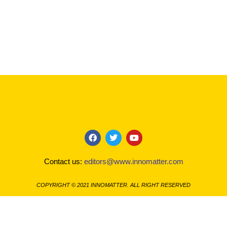
F
T
Y
a
w
o
c
i
u
Contact us:
editors@www.innomatter.com
e
t
t
b
t
u
o
e
b
COPYRIGHT © 2021 INNOMATTER. ALL RIGHT RESERVED
o
r
e
k