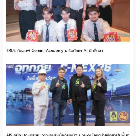
TRUE คิกออฟ Gemini Academy เสริมทักษะ AI นักศึกษา
AIS ผนึก ปภ.-กสทช. วางแผนรับมือภัยพิบัติ ยกระดับโครงข่ายสื่อสารในพื้นที่