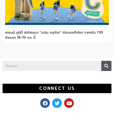
แกรนด์ ยูนิตี้ ส่งโปรแรง “เดนิม จตุจักร” เปิดจองตึกใหม่ ราคาเริ่ม 1.99
ล้านบาท 18–19 ก.ค. นี้
Se
CONNECT US
F
T
Y
a
w
o
c
i
u