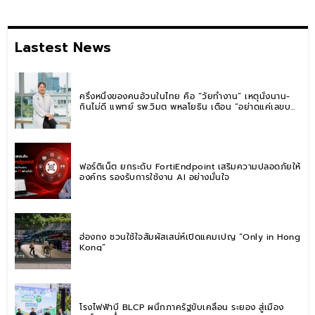
Lastest News
ครึ่งหนึ่งของคนอ้วนในไทย คือ “วัยทำงาน” เหตุนั่งนาน-
กินไม่ดี แพทย์ รพ.วิมุต พหลโยธิน เตือน “อย่าดูแค่เลขบน
ตาชั่ง” แนะปรับพฤติกรรมระยะยาว
ฟอร์ติเน็ต ยกระดับ FortiEndpoint เสริมความปลอดภัยให้
องค์กร รองรับการใช้งาน AI อย่างมั่นใจ
ฮ่องกง ชวนใช้ใจสัมผัสเสน่ห์เปิดแคมเปญ “Only in Hong
Kong”
โรงไฟฟ้าบี BLCP ผนึกภาครัฐขับเคลื่อน ระยอง สู่เมือง