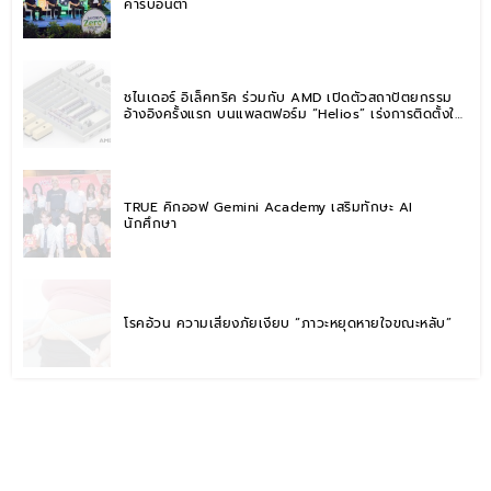
คาร์บอนต่ำ
ชไนเดอร์ อิเล็คทริค ร่วมกับ AMD เปิดตัวสถาปัตยกรรม
อ้างอิงครั้งแรก บนแพลตฟอร์ม “Helios” เร่งการติดตั้งใช้
งานสำหรับ AI Factory
TRUE คิกออฟ Gemini Academy เสริมทักษะ AI
นักศึกษา
โรคอ้วน ความเสี่ยงภัยเงียบ “ภาวะหยุดหายใจขณะหลับ”