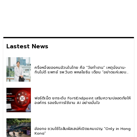
Lastest News
ครึ่งหนึ่งของคนอ้วนในไทย คือ “วัยทำงาน” เหตุนั่งนาน-
กินไม่ดี แพทย์ รพ.วิมุต พหลโยธิน เตือน “อย่าดูแค่เลขบน
ตาชั่ง” แนะปรับพฤติกรรมระยะยาว
ฟอร์ติเน็ต ยกระดับ FortiEndpoint เสริมความปลอดภัยให้
องค์กร รองรับการใช้งาน AI อย่างมั่นใจ
ฮ่องกง ชวนใช้ใจสัมผัสเสน่ห์เปิดแคมเปญ “Only in Hong
Kong”