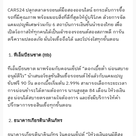
CARS24 ปลุกตลาดรถยนต์มือสองออนไลน์ ยกระดับการซื้อ
รถที่มีคุณภาพ พร้อมมอบสิ่งที่ดีที่สุดให้ผู้บริโภค ด้วยการจัด
แคมเปญพิเศษร่วมกับ 6 สถาบันการเงินชั้นนำของไทย เพื่อ
เปิดโอกาสให้ทุกคนได้เป็นเจ้าของรถยนต์สองสภาพดี การัน
ตรีความปลอดภัย มั่นใจเชื่อถือได้ และโปร่งใสทุกขั้นตอน
ทีเอ็มบีธนชาต
(ttb)
ทีเอ็มบีธนชาต มาพร้อมกับคอนเซ็ปต์ “ดอกเบี้ยต่ำ ผ่อนสบาย
อนุมัติไว” นำเสนอโซลูชันสินเชื่อรถยนต์ใช้แล้วกับแคมเปญ
ขับฟรี 90 วัน ดอกเบี้ยเริ่มต้น 2.99% สามารถเลือกระยะเวลา
การผ่อนชำระได้ตามต้องการ นานสูงสุด 84 เดือน ให้วงเงิน
สูง ผ่อนได้สบายตรงตามใจต้องการ และยังมีบริการให้คำ
ปรึกษาการขอสินเชื่อทุกขั้นตอน
ธนาคารเกียรตินาคินภัทร
ธนาคารเกียรตินาคินภัทร ในคอนเซ็ปต์ “ให้วงเงินอนุมัติสูง