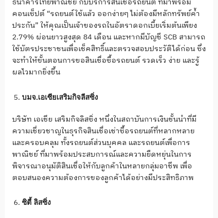
ธนาคารไทยพาณิชย์ กับบริการสินเชื่อรถยนต์ ที่มาพร้อม
คอนเซ็ปต์ “รถยนต์ใช้แล้ว ออกง่ายๆ ไม่ต้องมีหลักทรัพย์คํ้า
ประกัน” ให้คุณเป็นเจ้าของรถในอัตราดอกเบี้ยเริ่มต้นเพียง
2.79% ผ่อนยาวสูงสุด 84 เดือน และหากมีบัญชี SCB สามารถ
ใช้บัตรประชาชนเพื่อเช็คสิทธิ์และตรวจสอบประวัติได้ก่อน ซึ่ง
จะทำให้ขั้นตอนการขอสินเชื่อซื้อรถยนต์ รวดเร็ว ง่าย และรู้
ผลไวมากยิ่งขึ้น
บมจ.เอเซียเสริมกิจลีสซิ่ง
บริษัท เอเชีย เสริมกิจลิสซิ่ง หนึ่งในสถาบันการเงินชั้นนำที่มี
ความเชี่ยวชาญในธุรกิจสินเชื่อเช่าซื้อรถยนต์ที่หลากหลาย
และครอบคลุม ทั้งรถยนต์ส่วนบุคคล และรถยนต์เพื่อการ
พาณิชย์ ที่มาพร้อมประสบการณ์และความยืดหยุ่นในการ
พิจารณาอนุมัติสินเชื่อให้กับลูกค้าในหลายกลุ่มอาชีพ เพื่อ
ตอบสนองความต้องการของลูกค้าได้อย่างมีประสิทธิภาพ
ซิตี้ ลิสซิ่ง