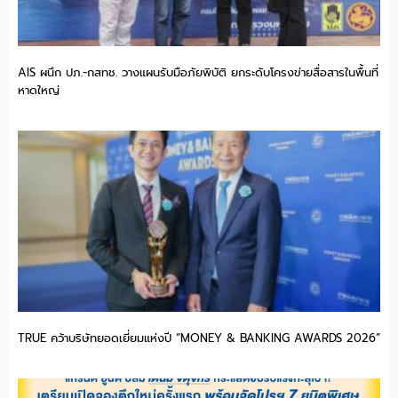
AIS ผนึก ปภ.-กสทช. วางแผนรับมือภัยพิบัติ ยกระดับโครงข่ายสื่อสารในพื้นที่
หาดใหญ่
TRUE คว้าบริษัทยอดเยี่ยมแห่งปี “MONEY & BANKING AWARDS 2026”