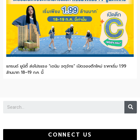
แกรนด์ ยูนิตี้ ส่งโปรแรง “เดนิม จตุจักร” เปิดจองตึกใหม่ ราคาเริ่ม 1.99
ล้านบาท 18–19 ก.ค. นี้
Se
CONNECT US