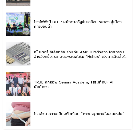
โรงไฟฟ้าบี BLCP ผนึกภาครัฐขับเคลื่อน ระยอง สู่เมือง
คาร์บอนต่ำ
ชไนเดอร์ อิเล็คทริค ร่วมกับ AMD เปิดตัวสถาปัตยกรรม
อ้างอิงครั้งแรก บนแพลตฟอร์ม “Helios” เร่งการติดตั้งใช้
งานสำหรับ AI Factory
TRUE คิกออฟ Gemini Academy เสริมทักษะ AI
นักศึกษา
โรคอ้วน ความเสี่ยงภัยเงียบ “ภาวะหยุดหายใจขณะหลับ”