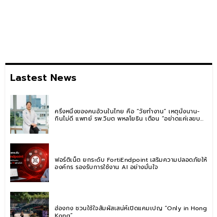
Lastest News
ครึ่งหนึ่งของคนอ้วนในไทย คือ “วัยทำงาน” เหตุนั่งนาน-
กินไม่ดี แพทย์ รพ.วิมุต พหลโยธิน เตือน “อย่าดูแค่เลขบน
ตาชั่ง” แนะปรับพฤติกรรมระยะยาว
ฟอร์ติเน็ต ยกระดับ FortiEndpoint เสริมความปลอดภัยให้
องค์กร รองรับการใช้งาน AI อย่างมั่นใจ
ฮ่องกง ชวนใช้ใจสัมผัสเสน่ห์เปิดแคมเปญ “Only in Hong
Kong”