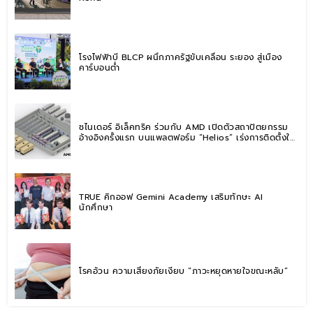
โรงไฟฟ้าบี BLCP ผนึกภาครัฐขับเคลื่อน ระยอง สู่เมือง
คาร์บอนต่ำ
ชไนเดอร์ อิเล็คทริค ร่วมกับ AMD เปิดตัวสถาปัตยกรรม
อ้างอิงครั้งแรก บนแพลตฟอร์ม “Helios” เร่งการติดตั้งใช้
งานสำหรับ AI Factory
TRUE คิกออฟ Gemini Academy เสริมทักษะ AI
นักศึกษา
โรคอ้วน ความเสี่ยงภัยเงียบ “ภาวะหยุดหายใจขณะหลับ”