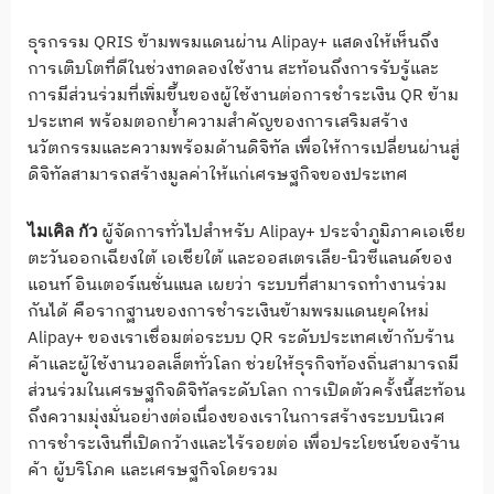
ธุรกรรม QRIS ข้ามพรมแดนผ่าน Alipay+ แสดงให้เห็นถึง
การเติบโตที่ดีในช่วงทดลองใช้งาน สะท้อนถึงการรับรู้และ
การมีส่วนร่วมที่เพิ่มขึ้นของผู้ใช้งานต่อการชำระเงิน QR ข้าม
ประเทศ พร้อมตอกย้ำความสำคัญของการเสริมสร้าง
นวัตกรรมและความพร้อมด้านดิจิทัล เพื่อให้การเปลี่ยนผ่านสู่
ดิจิทัลสามารถสร้างมูลค่าให้แก่เศรษฐกิจของประเทศ
ผู้จัดการทั่วไปสำหรับ Alipay+ ประจำภูมิภาคเอเชีย
ไมเคิล กัว
ตะวันออกเฉียงใต้ เอเชียใต้ และออสเตรเลีย-นิวซีแลนด์ของ
แอนท์ อินเตอร์เนชั่นแนล เผยว่า ระบบที่สามารถทำงานร่วม
กันได้ คือรากฐานของการชำระเงินข้ามพรมแดนยุคใหม่
Alipay+ ของเราเชื่อมต่อระบบ QR ระดับประเทศเข้ากับร้าน
ค้าและผู้ใช้งานวอลเล็ตทั่วโลก ช่วยให้ธุรกิจท้องถิ่นสามารถมี
ส่วนร่วมในเศรษฐกิจดิจิทัลระดับโลก การเปิดตัวครั้งนี้สะท้อน
ถึงความมุ่งมั่นอย่างต่อเนื่องของเราในการสร้างระบบนิเวศ
การชำระเงินที่เปิดกว้างและไร้รอยต่อ เพื่อประโยชน์ของร้าน
ค้า ผู้บริโภค และเศรษฐกิจโดยรวม