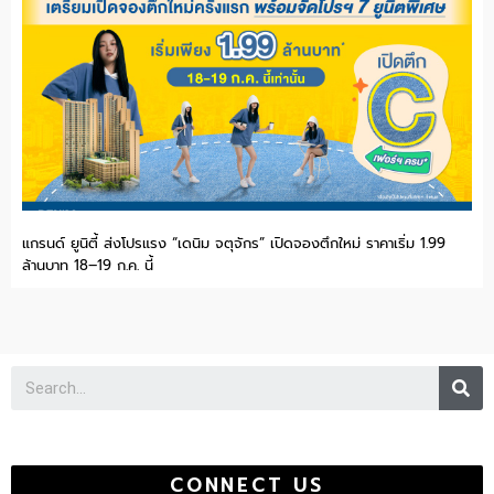
แกรนด์ ยูนิตี้ ส่งโปรแรง “เดนิม จตุจักร” เปิดจองตึกใหม่ ราคาเริ่ม 1.99
ล้านบาท 18–19 ก.ค. นี้
Se
CONNECT US