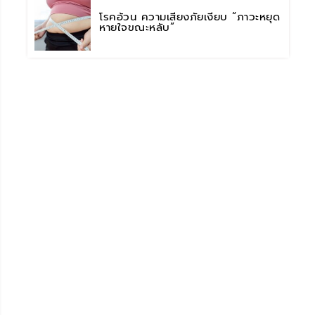
โรคอ้วน ความเสี่ยงภัยเงียบ “ภาวะหยุด
หายใจขณะหลับ”