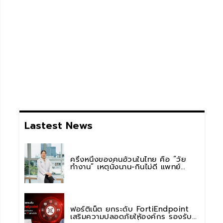
Lastest News
ครึ่งหนึ่งของคนอ้วนในไทย คือ “วัย
ทำงาน” เหตุนั่งนาน-กินไม่ดี แพทย์
รพ.วิมุต พหลโยธิน เตือน “อย่าดูแค่เลข
บนตาชั่ง” แนะปรับพฤติกรรมระยะยาว
ฟอร์ติเน็ต ยกระดับ FortiEndpoint
เสริมความปลอดภัยให้องค์กร รองรับ