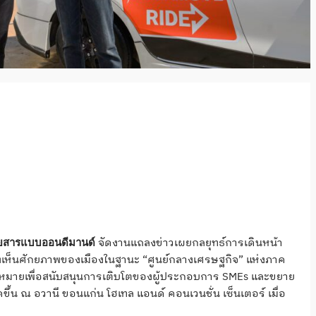
จัดงานแถลงข่าวเผยกลยุทธ์การเดินหน้า
โดยสารแบบออนดีมานด์
ล็งเห็นศักยภาพของเมืองในฐานะ “ศูนย์กลางเศรษฐกิจ” แห่งภาค
ีเป้าหมายเพื่อสนับสนุนการเติบโตของผู้ประกอบการ SMEs และขยาย
ขึ้น ณ อวานี ขอนแก่น โฮเทล แอนด์ คอนเวนชั่น เซ็นเตอร์ เมื่อ