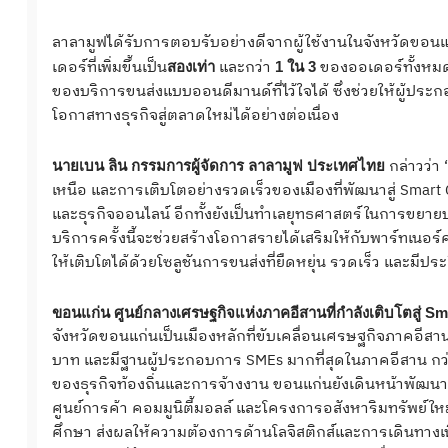
ลาลามูฟได้รับการตอบรับอย่างดีจากผู้ใช้งานในจังหวัดขอนแก่น
เดอร์ที่เพิ่มขึ้นเป็น
และกว่า
ของออเดอร์ทั้งหมดเ
สองเท่า
1 ใน 3
ของบริการขนส่งแบบออนดีมานด์ที่ไว้ใจได้ ซึ่งช่วยให้ผู้ป
โอกาสทางธุรกิจสู่ตลาดใหม่ได้อย่างต่อเนื่อง
กล่าวว่า
นายเบน ลิน กรรมการผู้จัดการ ลาลามูฟ ประเทศไทย
เหนือ และการเติบโตอย่างรวดเร็วของเมืองที่พัฒนาสู่ Smar
และธุรกิจออนไลน์ อีกทั้งยังเป็นทำเลยุทธศาสตร์ในการขยาย
บริการครั้งนี้จะช่วยสร้างโอกาสรายได้เสริมให้กับพาร์ทเนอร์
ให้เติบโตได้ด้วยโซลูชันการขนส่งที่ยืดหยุ่น รวดเร็ว และมีปร
ขอนแก่น ศูนย์กลางเศรษฐกิจแห่งภาคอีสานที่กำลังเติบโตสู่
Sma
จังหวัดขอนแก่นเป็นเมืองหลักที่ขับเคลื่อนเศรษฐกิจภาคอีสา
บาท และมีฐานผู้ประกอบการ SMEs มากที่สุดในภาคอีสาน ก
ของธุรกิจท้องถิ่นและการจ้างงาน ขอนแก่นยังเดินหน้าพัฒนาเมื
ศูนย์การค้า คอมมูนิตี้มอลล์ และโครงการอสังหาริมทรัพย์ใ
ศึกษา ส่งผลให้ความต้องการด้านโลจิสติกส์และการเดินทางเพิ