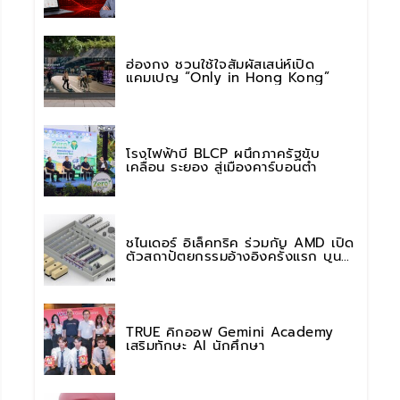
การใช้งาน AI อย่างมั่นใจ
ฮ่องกง ชวนใช้ใจสัมผัสเสน่ห์เปิด
แคมเปญ “Only in Hong Kong”
โรงไฟฟ้าบี BLCP ผนึกภาครัฐขับ
เคลื่อน ระยอง สู่เมืองคาร์บอนต่ำ
ชไนเดอร์ อิเล็คทริค ร่วมกับ AMD เปิด
ตัวสถาปัตยกรรมอ้างอิงครั้งแรก บน
แพลตฟอร์ม “Helios” เร่งการติดตั้งใช้
งานสำหรับ AI Factory
TRUE คิกออฟ Gemini Academy
เสริมทักษะ AI นักศึกษา