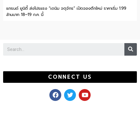
แกรนด์ ยูนิตี้ ส่งโปรแรง “เดนิม จตุจักร” เปิดจองตึกใหม่ ราคาเริ่ม 1.99
ล้านบาท 18–19 ก.ค. นี้
Se
CONNECT US
F
T
Y
a
w
o
c
i
u
e
t
t
b
t
u
o
e
b
o
r
e
k