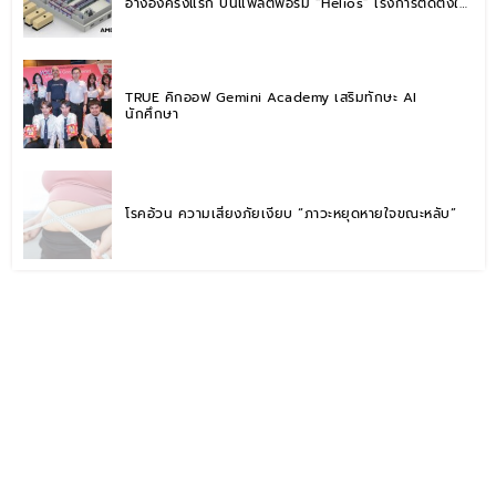
อ้างอิงครั้งแรก บนแพลตฟอร์ม “Helios” เร่งการติดตั้งใช้
งานสำหรับ AI Factory
TRUE คิกออฟ Gemini Academy เสริมทักษะ AI
นักศึกษา
โรคอ้วน ความเสี่ยงภัยเงียบ “ภาวะหยุดหายใจขณะหลับ”