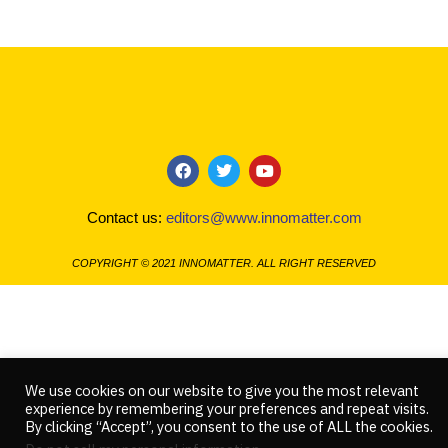
F
T
Y
a
w
o
c
i
u
Contact us:
editors@www.innomatter.com
e
t
t
b
t
u
o
e
b
COPYRIGHT © 2021 INNOMATTER. ALL RIGHT RESERVED
o
r
e
k
We use cookies on our website to give you the most relevant
experience by remembering your preferences and repeat visits.
By clicking “Accept”, you consent to the use of ALL the cookies.