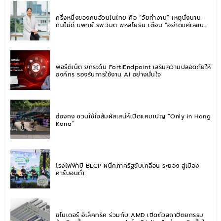
ครึ่งหนึ่งของคนอ้วนในไทย คือ “วัยทำงาน” เหตุนั่งนาน-
กินไม่ดี แพทย์ รพ.วิมุต พหลโยธิน เตือน “อย่าดูแค่เลขบน
ตาชั่ง” แนะปรับพฤติกรรมระยะยาว
ฟอร์ติเน็ต ยกระดับ FortiEndpoint เสริมความปลอดภัยให้
องค์กร รองรับการใช้งาน AI อย่างมั่นใจ
ฮ่องกง ชวนใช้ใจสัมผัสเสน่ห์เปิดแคมเปญ “Only in Hong
Kong”
โรงไฟฟ้าบี BLCP ผนึกภาครัฐขับเคลื่อน ระยอง สู่เมือง
คาร์บอนต่ำ
ชไนเดอร์ อิเล็คทริค ร่วมกับ AMD เปิดตัวสถาปัตยกรรม