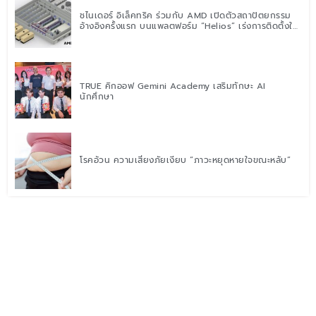
ชไนเดอร์ อิเล็คทริค ร่วมกับ AMD เปิดตัวสถาปัตยกรรม
อ้างอิงครั้งแรก บนแพลตฟอร์ม “Helios” เร่งการติดตั้งใช้
งานสำหรับ AI Factory
TRUE คิกออฟ Gemini Academy เสริมทักษะ AI
นักศึกษา
โรคอ้วน ความเสี่ยงภัยเงียบ “ภาวะหยุดหายใจขณะหลับ”