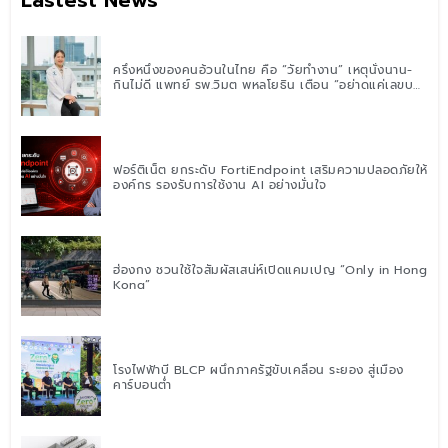
ครึ่งหนึ่งของคนอ้วนในไทย คือ “วัยทำงาน” เหตุนั่งนาน-
กินไม่ดี แพทย์ รพ.วิมุต พหลโยธิน เตือน “อย่าดูแค่เลขบน
ตาชั่ง” แนะปรับพฤติกรรมระยะยาว
ฟอร์ติเน็ต ยกระดับ FortiEndpoint เสริมความปลอดภัยให้
องค์กร รองรับการใช้งาน AI อย่างมั่นใจ
ฮ่องกง ชวนใช้ใจสัมผัสเสน่ห์เปิดแคมเปญ “Only in Hong
Kong”
โรงไฟฟ้าบี BLCP ผนึกภาครัฐขับเคลื่อน ระยอง สู่เมือง
คาร์บอนต่ำ