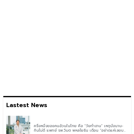
Lastest News
ครึ่งหนึ่งของคนอ้วนในไทย คือ “วัยทำงาน” เหตุนั่งนาน-
กินไม่ดี แพทย์ รพ.วิมุต พหลโยธิน เตือน “อย่าดูแค่เลขบน