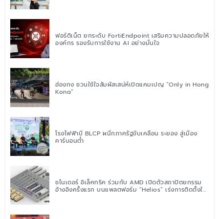
ตาชั่ง” แนะปรับพฤติกรรมระยะยาว
ฟอร์ติเน็ต ยกระดับ FortiEndpoint เสริมความปลอดภัยให้
องค์กร รองรับการใช้งาน AI อย่างมั่นใจ
ฮ่องกง ชวนใช้ใจสัมผัสเสน่ห์เปิดแคมเปญ “Only in Hong
Kong”
โรงไฟฟ้าบี BLCP ผนึกภาครัฐขับเคลื่อน ระยอง สู่เมือง
คาร์บอนต่ำ
ชไนเดอร์ อิเล็คทริค ร่วมกับ AMD เปิดตัวสถาปัตยกรรม
อ้างอิงครั้งแรก บนแพลตฟอร์ม “Helios” เร่งการติดตั้งใช้
งานสำหรับ AI Factory