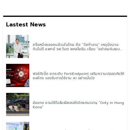
Lastest News
ครึ่งหนึ่งของคนอ้วนในไทย คือ “วัยทำงาน” เหตุนั่งนาน-
กินไม่ดี แพทย์ รพ.วิมุต พหลโยธิน เตือน “อย่าดูแค่เลขบน
ตาชั่ง” แนะปรับพฤติกรรมระยะยาว
ฟอร์ติเน็ต ยกระดับ FortiEndpoint เสริมความปลอดภัยให้
องค์กร รองรับการใช้งาน AI อย่างมั่นใจ
ฮ่องกง ชวนใช้ใจสัมผัสเสน่ห์เปิดแคมเปญ “Only in Hong
Kong”