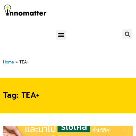
Skip
to
content
Menu
Home
»
TEA+
Tag: TEA+