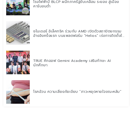
โรงไฟฟ้าบี BLCP ผนึกภาครัฐขับเคลื่อน ระยอง สู่เมือง
คาร์บอนต่ำ
ชไนเดอร์ อิเล็คทริค ร่วมกับ AMD เปิดตัวสถาปัตยกรรม
อ้างอิงครั้งแรก บนแพลตฟอร์ม “Helios” เร่งการติดตั้งใช้
งานสำหรับ AI Factory
TRUE คิกออฟ Gemini Academy เสริมทักษะ AI
นักศึกษา
โรคอ้วน ความเสี่ยงภัยเงียบ “ภาวะหยุดหายใจขณะหลับ”