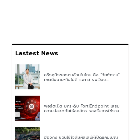
Lastest News
ครึ่งหนึ่งของคนอ้วนในไทย คือ “วัยทำงาน”
เหตุนั่งนาน-กินไม่ดี แพทย์ รพ.วิมุต
พหลโยธิน เตือน “อย่าดูแค่เลขบนตาชั่ง” แนะ
ปรับพฤติกรรมระยะยาว
ฟอร์ติเน็ต ยกระดับ FortiEndpoint เสริม
ความปลอดภัยให้องค์กร รองรับการใช้งาน
AI อย่างมั่นใจ
ฮ่องกง ชวนใช้ใจสัมผัสเสน่ห์เปิดแคมเปญ