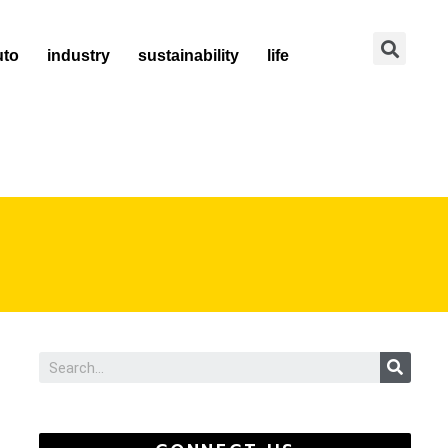
Se
uto
industry
sustainability
life
Sear