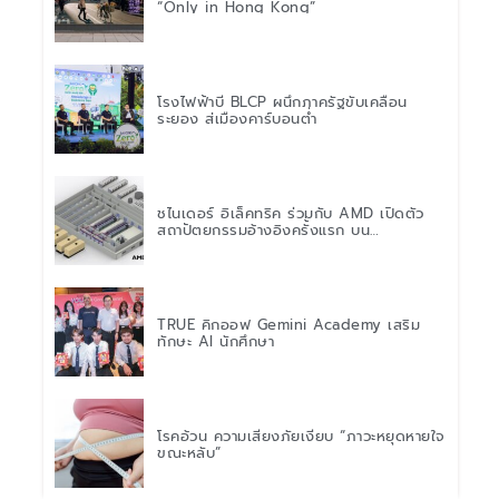
“Only in Hong Kong”
โรงไฟฟ้าบี BLCP ผนึกภาครัฐขับเคลื่อน
ระยอง สู่เมืองคาร์บอนต่ำ
ชไนเดอร์ อิเล็คทริค ร่วมกับ AMD เปิดตัว
สถาปัตยกรรมอ้างอิงครั้งแรก บน
แพลตฟอร์ม “Helios” เร่งการติดตั้งใช้งาน
สำหรับ AI Factory
TRUE คิกออฟ Gemini Academy เสริม
ทักษะ AI นักศึกษา
โรคอ้วน ความเสี่ยงภัยเงียบ “ภาวะหยุดหายใจ
ขณะหลับ”