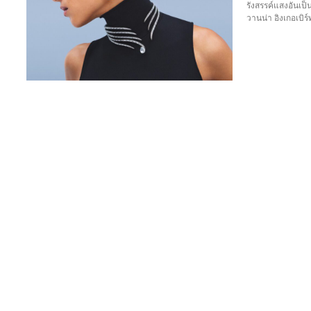
รังสรรค์แสงอันเป
วานน่า อิงเกอเบิร