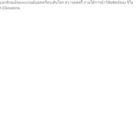
็นเอกลักษณ์ของแบรนด์ออสเตรียระดับโลก สวารอฟสกี้ ภายใต้การนำวิสัยทัศน์ของ จิโอ
์ท (Giovanna