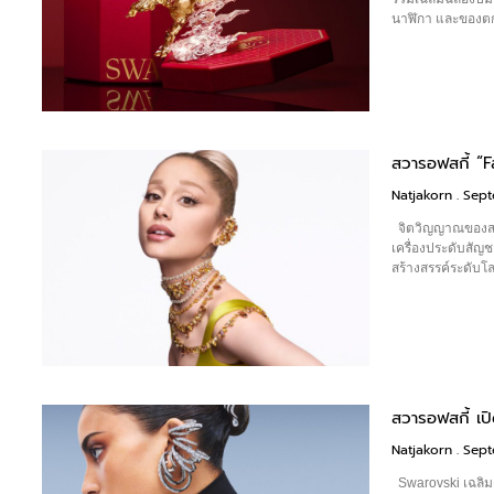
นาฬิกา และของต
สวารอฟสกี้ “
Natjakorn
Sept
จิตวิญญาณของสวาร
เครื่องประดับสัญช
สร้างสรรค์ระดับโ
สวารอฟสกี้ เ
Natjakorn
Sept
Swarovski เฉลิม