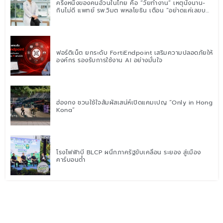
ครึ่งหนึ่งของคนอ้วนในไทย คือ “วัยทำงาน” เหตุนั่งนาน-
กินไม่ดี แพทย์ รพ.วิมุต พหลโยธิน เตือน “อย่าดูแค่เลขบน
ตาชั่ง” แนะปรับพฤติกรรมระยะยาว
ฟอร์ติเน็ต ยกระดับ FortiEndpoint เสริมความปลอดภัยให้
องค์กร รองรับการใช้งาน AI อย่างมั่นใจ
ฮ่องกง ชวนใช้ใจสัมผัสเสน่ห์เปิดแคมเปญ “Only in Hong
Kong”
โรงไฟฟ้าบี BLCP ผนึกภาครัฐขับเคลื่อน ระยอง สู่เมือง
คาร์บอนต่ำ