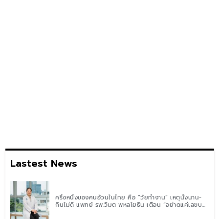
Lastest News
ครึ่งหนึ่งของคนอ้วนในไทย คือ “วัยทำงาน” เหตุนั่งนาน-
กินไม่ดี แพทย์ รพ.วิมุต พหลโยธิน เตือน “อย่าดูแค่เลขบน
ตาชั่ง” แนะปรับพฤติกรรมระยะยาว