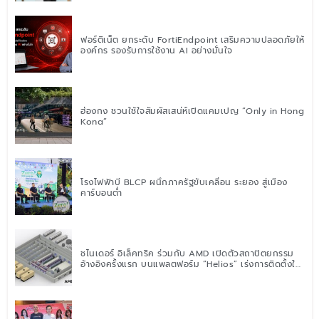
ฟอร์ติเน็ต ยกระดับ FortiEndpoint เสริมความปลอดภัยให้
องค์กร รองรับการใช้งาน AI อย่างมั่นใจ
ฮ่องกง ชวนใช้ใจสัมผัสเสน่ห์เปิดแคมเปญ “Only in Hong
Kong”
โรงไฟฟ้าบี BLCP ผนึกภาครัฐขับเคลื่อน ระยอง สู่เมือง
คาร์บอนต่ำ
ชไนเดอร์ อิเล็คทริค ร่วมกับ AMD เปิดตัวสถาปัตยกรรม
อ้างอิงครั้งแรก บนแพลตฟอร์ม “Helios” เร่งการติดตั้งใช้
งานสำหรับ AI Factory