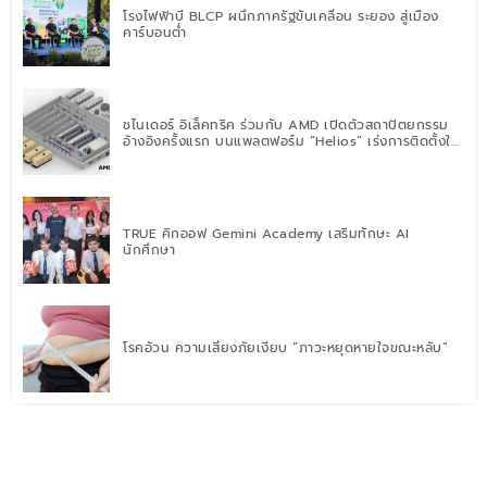
โรงไฟฟ้าบี BLCP ผนึกภาครัฐขับเคลื่อน ระยอง สู่เมือง
คาร์บอนต่ำ
ชไนเดอร์ อิเล็คทริค ร่วมกับ AMD เปิดตัวสถาปัตยกรรม
อ้างอิงครั้งแรก บนแพลตฟอร์ม “Helios” เร่งการติดตั้งใช้
งานสำหรับ AI Factory
TRUE คิกออฟ Gemini Academy เสริมทักษะ AI
นักศึกษา
โรคอ้วน ความเสี่ยงภัยเงียบ “ภาวะหยุดหายใจขณะหลับ”