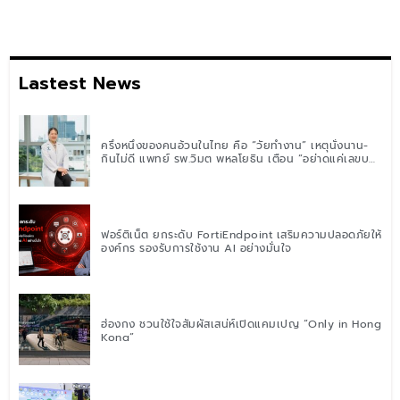
Lastest News
ครึ่งหนึ่งของคนอ้วนในไทย คือ “วัยทำงาน” เหตุนั่งนาน-
กินไม่ดี แพทย์ รพ.วิมุต พหลโยธิน เตือน “อย่าดูแค่เลขบน
ตาชั่ง” แนะปรับพฤติกรรมระยะยาว
ฟอร์ติเน็ต ยกระดับ FortiEndpoint เสริมความปลอดภัยให้
องค์กร รองรับการใช้งาน AI อย่างมั่นใจ
ฮ่องกง ชวนใช้ใจสัมผัสเสน่ห์เปิดแคมเปญ “Only in Hong
Kong”