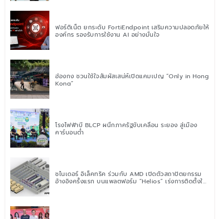
ฟอร์ติเน็ต ยกระดับ FortiEndpoint เสริมความปลอดภัยให้
องค์กร รองรับการใช้งาน AI อย่างมั่นใจ
ฮ่องกง ชวนใช้ใจสัมผัสเสน่ห์เปิดแคมเปญ “Only in Hong
Kong”
โรงไฟฟ้าบี BLCP ผนึกภาครัฐขับเคลื่อน ระยอง สู่เมือง
คาร์บอนต่ำ
ชไนเดอร์ อิเล็คทริค ร่วมกับ AMD เปิดตัวสถาปัตยกรรม
อ้างอิงครั้งแรก บนแพลตฟอร์ม “Helios” เร่งการติดตั้งใช้
งานสำหรับ AI Factory