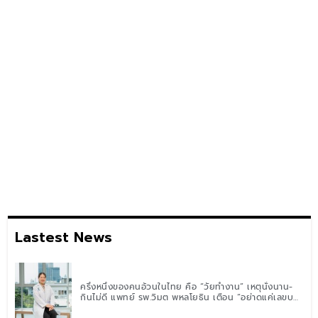
Lastest News
ครึ่งหนึ่งของคนอ้วนในไทย คือ “วัยทำงาน” เหตุนั่งนาน-
กินไม่ดี แพทย์ รพ.วิมุต พหลโยธิน เตือน “อย่าดูแค่เลขบน
ตาชั่ง” แนะปรับพฤติกรรมระยะยาว