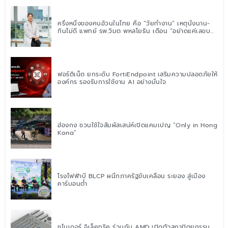
ครึ่งหนึ่งของคนอ้วนในไทย คือ “วัยทำงาน” เหตุนั่งนาน-
กินไม่ดี แพทย์ รพ.วิมุต พหลโยธิน เตือน “อย่าดูแค่เลขบน
ตาชั่ง” แนะปรับพฤติกรรมระยะยาว
ฟอร์ติเน็ต ยกระดับ FortiEndpoint เสริมความปลอดภัยให้
องค์กร รองรับการใช้งาน AI อย่างมั่นใจ
ฮ่องกง ชวนใช้ใจสัมผัสเสน่ห์เปิดแคมเปญ “Only in Hong
Kong”
โรงไฟฟ้าบี BLCP ผนึกภาครัฐขับเคลื่อน ระยอง สู่เมือง
คาร์บอนต่ำ
ชไนเดอร์ อิเล็คทริค ร่วมกับ AMD เปิดตัวสถาปัตยกรรม