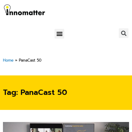
Skip
to
content
Menu
Home
»
PanaCast 50
Tag: PanaCast 50