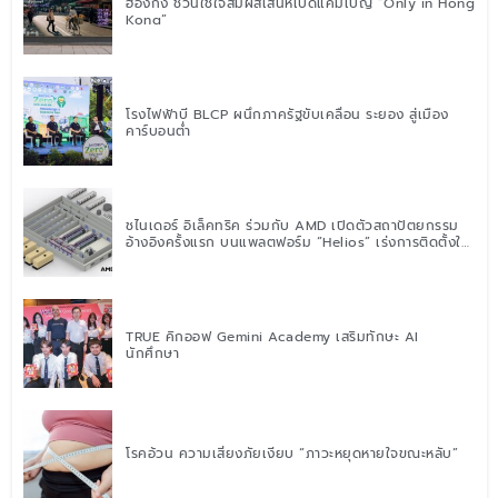
ฮ่องกง ชวนใช้ใจสัมผัสเสน่ห์เปิดแคมเปญ “Only in Hong
Kong”
โรงไฟฟ้าบี BLCP ผนึกภาครัฐขับเคลื่อน ระยอง สู่เมือง
คาร์บอนต่ำ
ชไนเดอร์ อิเล็คทริค ร่วมกับ AMD เปิดตัวสถาปัตยกรรม
อ้างอิงครั้งแรก บนแพลตฟอร์ม “Helios” เร่งการติดตั้งใช้
งานสำหรับ AI Factory
TRUE คิกออฟ Gemini Academy เสริมทักษะ AI
นักศึกษา
โรคอ้วน ความเสี่ยงภัยเงียบ “ภาวะหยุดหายใจขณะหลับ”