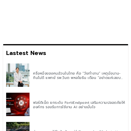
Lastest News
ครึ่งหนึ่งของคนอ้วนในไทย คือ “วัยทำงาน” เหตุนั่งนาน-
กินไม่ดี แพทย์ รพ.วิมุต พหลโยธิน เตือน “อย่าดูแค่เลขบน
ตาชั่ง” แนะปรับพฤติกรรมระยะยาว
ฟอร์ติเน็ต ยกระดับ FortiEndpoint เสริมความปลอดภัยให้
องค์กร รองรับการใช้งาน AI อย่างมั่นใจ