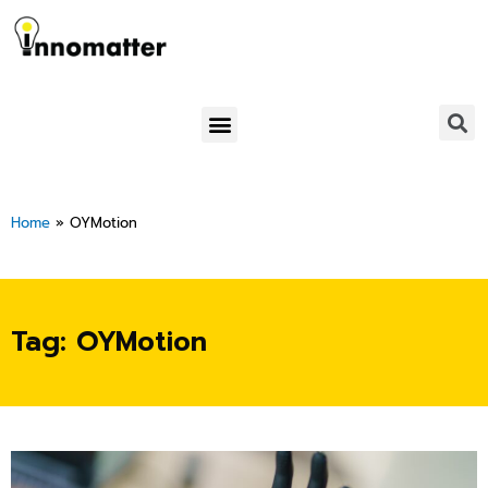
Skip
to
content
Menu
Home
»
OYMotion
Tag: OYMotion