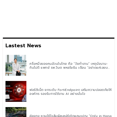
Lastest News
ครึ่งหนึ่งของคนอ้วนในไทย คือ “วัยทำงาน” เหตุนั่งนาน-
กินไม่ดี แพทย์ รพ.วิมุต พหลโยธิน เตือน “อย่าดูแค่เลขบน
ตาชั่ง” แนะปรับพฤติกรรมระยะยาว
ฟอร์ติเน็ต ยกระดับ FortiEndpoint เสริมความปลอดภัยให้
องค์กร รองรับการใช้งาน AI อย่างมั่นใจ
ฮ่องกง ชวนใช้ใจสัมผัสเสน่ห์เปิดแคมเปญ “Only in Hong