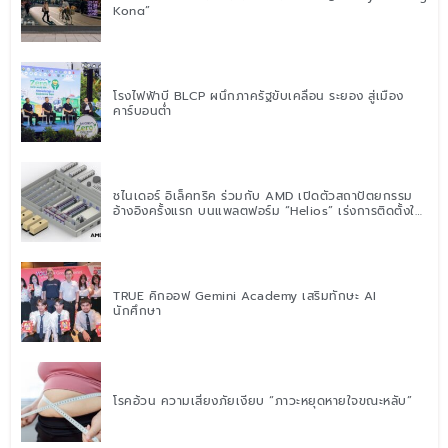
Kong”
โรงไฟฟ้าบี BLCP ผนึกภาครัฐขับเคลื่อน ระยอง สู่เมือง
คาร์บอนต่ำ
ชไนเดอร์ อิเล็คทริค ร่วมกับ AMD เปิดตัวสถาปัตยกรรม
อ้างอิงครั้งแรก บนแพลตฟอร์ม “Helios” เร่งการติดตั้งใช้
งานสำหรับ AI Factory
TRUE คิกออฟ Gemini Academy เสริมทักษะ AI
นักศึกษา
โรคอ้วน ความเสี่ยงภัยเงียบ “ภาวะหยุดหายใจขณะหลับ”