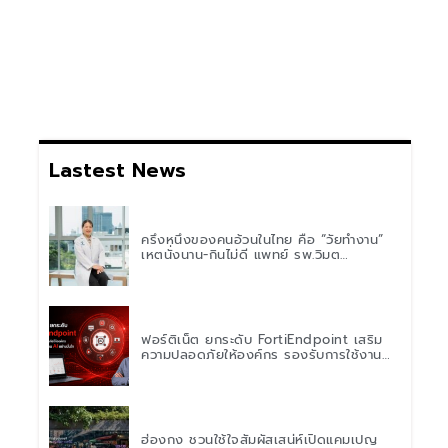
Lastest News
ครึ่งหนึ่งของคนอ้วนในไทย คือ “วัยทำงาน”
เหตุนั่งนาน-กินไม่ดี แพทย์ รพ.วิมุต
พหลโยธิน เตือน “อย่าดูแค่เลขบนตาชั่ง” แนะ
ปรับพฤติกรรมระยะยาว
ฟอร์ติเน็ต ยกระดับ FortiEndpoint เสริม
ความปลอดภัยให้องค์กร รองรับการใช้งาน
AI อย่างมั่นใจ
ฮ่องกง ชวนใช้ใจสัมผัสเสน่ห์เปิดแคมเปญ