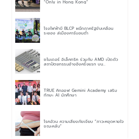
“Only in Hong Kong”
โรงไฟฟ้าบี BLCP ผนึกภาครัฐขับเคลื่อน
ระยอง สู่เมืองคาร์บอนต่ำ
ชไนเดอร์ อิเล็คทริค ร่วมกับ AMD เปิดตัว
สถาปัตยกรรมอ้างอิงครั้งแรก บน
แพลตฟอร์ม “Helios” เร่งการติดตั้งใช้งาน
สำหรับ AI Factory
TRUE คิกออฟ Gemini Academy เสริม
ทักษะ AI นักศึกษา
โรคอ้วน ความเสี่ยงภัยเงียบ “ภาวะหยุดหายใจ
ขณะหลับ”