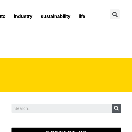
Se
uto
industry
sustainability
life
Sear