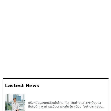
Lastest News
ครึ่งหนึ่งของคนอ้วนในไทย คือ “วัยทำงาน” เหตุนั่งนาน-
กินไม่ดี แพทย์ รพ.วิมุต พหลโยธิน เตือน “อย่าดูแค่เลขบน
ตาชั่ง” แนะปรับพฤติกรรมระยะยาว