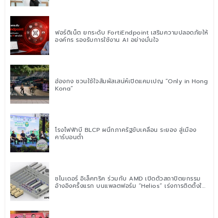
ฟอร์ติเน็ต ยกระดับ FortiEndpoint เสริมความปลอดภัยให้
องค์กร รองรับการใช้งาน AI อย่างมั่นใจ
ฮ่องกง ชวนใช้ใจสัมผัสเสน่ห์เปิดแคมเปญ “Only in Hong
Kong”
โรงไฟฟ้าบี BLCP ผนึกภาครัฐขับเคลื่อน ระยอง สู่เมือง
คาร์บอนต่ำ
ชไนเดอร์ อิเล็คทริค ร่วมกับ AMD เปิดตัวสถาปัตยกรรม
อ้างอิงครั้งแรก บนแพลตฟอร์ม “Helios” เร่งการติดตั้งใช้
งานสำหรับ AI Factory