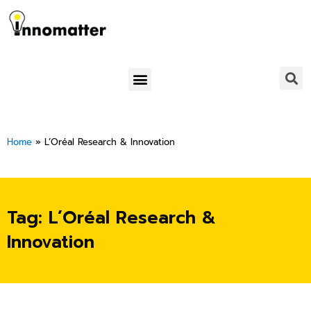
Skip
to
content
Menu
Home
»
L’Oréal Research & Innovation
Tag: L’Oréal Research &
Innovation