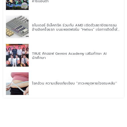
คาร์บอนต่ำ
ชไนเดอร์ อิเล็คทริค ร่วมกับ AMD เปิดตัวสถาปัตยกรรม
อ้างอิงครั้งแรก บนแพลตฟอร์ม “Helios” เร่งการติดตั้งใช้
งานสำหรับ AI Factory
TRUE คิกออฟ Gemini Academy เสริมทักษะ AI
นักศึกษา
โรคอ้วน ความเสี่ยงภัยเงียบ “ภาวะหยุดหายใจขณะหลับ”