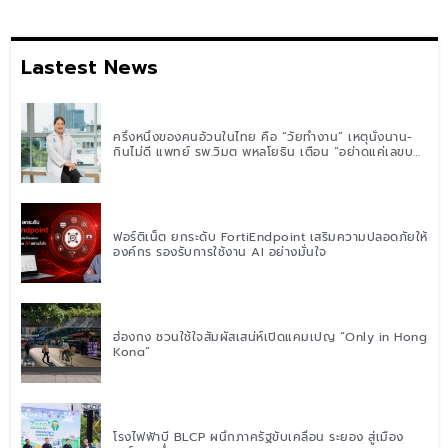
Lastest News
ครึ่งหนึ่งของคนอ้วนในไทย คือ “วัยทำงาน” เหตุนั่งนาน-
กินไม่ดี แพทย์ รพ.วิมุต พหลโยธิน เตือน “อย่าดูแค่เลขบน
ตาชั่ง” แนะปรับพฤติกรรมระยะยาว
ฟอร์ติเน็ต ยกระดับ FortiEndpoint เสริมความปลอดภัยให้
องค์กร รองรับการใช้งาน AI อย่างมั่นใจ
ฮ่องกง ชวนใช้ใจสัมผัสเสน่ห์เปิดแคมเปญ “Only in Hong
Kong”
โรงไฟฟ้าบี BLCP ผนึกภาครัฐขับเคลื่อน ระยอง สู่เมือง