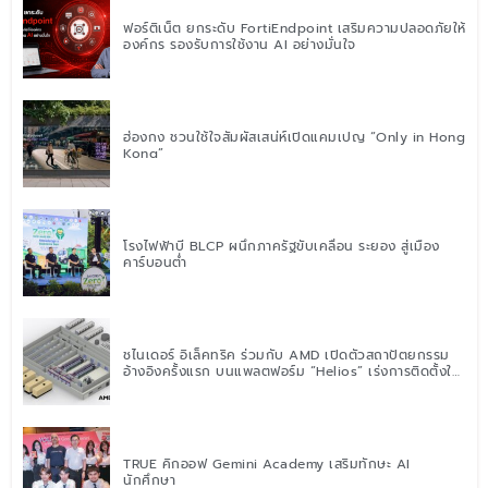
ฟอร์ติเน็ต ยกระดับ FortiEndpoint เสริมความปลอดภัยให้
องค์กร รองรับการใช้งาน AI อย่างมั่นใจ
ฮ่องกง ชวนใช้ใจสัมผัสเสน่ห์เปิดแคมเปญ “Only in Hong
Kong”
โรงไฟฟ้าบี BLCP ผนึกภาครัฐขับเคลื่อน ระยอง สู่เมือง
คาร์บอนต่ำ
ชไนเดอร์ อิเล็คทริค ร่วมกับ AMD เปิดตัวสถาปัตยกรรม
อ้างอิงครั้งแรก บนแพลตฟอร์ม “Helios” เร่งการติดตั้งใช้
งานสำหรับ AI Factory
TRUE คิกออฟ Gemini Academy เสริมทักษะ AI
นักศึกษา