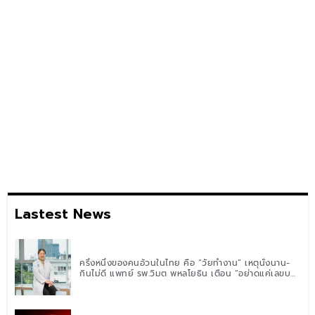
Lastest News
ครึ่งหนึ่งของคนอ้วนในไทย คือ “วัยทำงาน” เหตุนั่งนาน-
กินไม่ดี แพทย์ รพ.วิมุต พหลโยธิน เตือน “อย่าดูแค่เลขบน
ตาชั่ง” แนะปรับพฤติกรรมระยะยาว