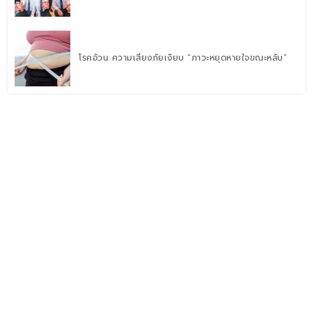
โรคอ้วน ความเสี่ยงภัยเงียบ “ภาวะหยุดหายใจขณะหลับ”