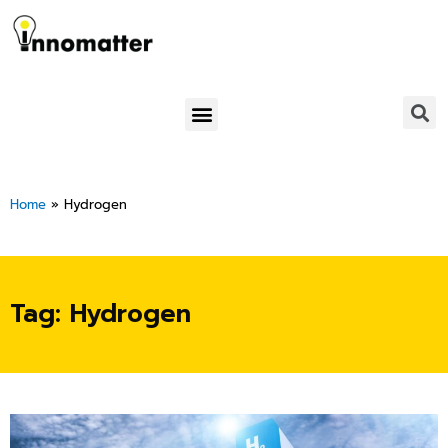
Skip
to
content
Menu
Home
»
Hydrogen
Tag: Hydrogen