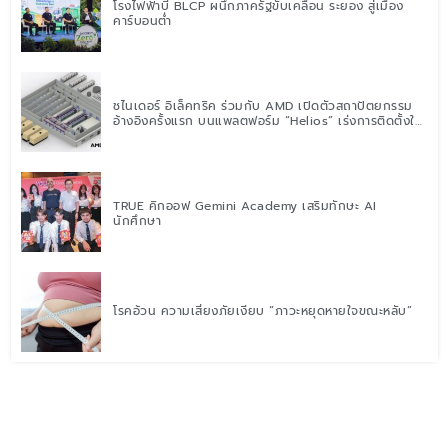
โรงไฟฟ้าบี BLCP ผนึกภาครัฐขับเคลื่อน ระยอง สู่เมือง
คาร์บอนต่ำ
ชไนเดอร์ อิเล็คทริค ร่วมกับ AMD เปิดตัวสถาปัตยกรรม
อ้างอิงครั้งแรก บนแพลตฟอร์ม “Helios” เร่งการติดตั้งใช้
งานสำหรับ AI Factory
TRUE คิกออฟ Gemini Academy เสริมทักษะ AI
นักศึกษา
โรคอ้วน ความเสี่ยงภัยเงียบ “ภาวะหยุดหายใจขณะหลับ”