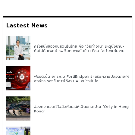
Lastest News
ครึ่งหนึ่งของคนอ้วนในไทย คือ “วัยทำงาน” เหตุนั่งนาน-
กินไม่ดี แพทย์ รพ.วิมุต พหลโยธิน เตือน “อย่าดูแค่เลขบน
ตาชั่ง” แนะปรับพฤติกรรมระยะยาว
ฟอร์ติเน็ต ยกระดับ FortiEndpoint เสริมความปลอดภัยให้
องค์กร รองรับการใช้งาน AI อย่างมั่นใจ
ฮ่องกง ชวนใช้ใจสัมผัสเสน่ห์เปิดแคมเปญ “Only in Hong
Kong”