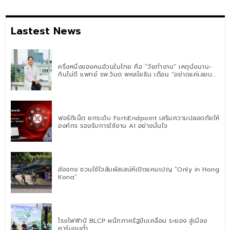
Lastest News
ครึ่งหนึ่งของคนอ้วนในไทย คือ “วัยทำงาน” เหตุนั่งนาน-
กินไม่ดี แพทย์ รพ.วิมุต พหลโยธิน เตือน “อย่าดูแค่เลขบน
ตาชั่ง” แนะปรับพฤติกรรมระยะยาว
ฟอร์ติเน็ต ยกระดับ FortiEndpoint เสริมความปลอดภัยให้
องค์กร รองรับการใช้งาน AI อย่างมั่นใจ
ฮ่องกง ชวนใช้ใจสัมผัสเสน่ห์เปิดแคมเปญ “Only in Hong
Kong”
โรงไฟฟ้าบี BLCP ผนึกภาครัฐขับเคลื่อน ระยอง สู่เมือง
คาร์บอนต่ำ