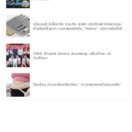
ชไนเดอร์ อิเล็คทริค ร่วมกับ AMD เปิดตัวสถาปัตยกรรม
อ้างอิงครั้งแรก บนแพลตฟอร์ม “Helios” เร่งการติดตั้งใช้
งานสำหรับ AI Factory
TRUE คิกออฟ Gemini Academy เสริมทักษะ AI
นักศึกษา
โรคอ้วน ความเสี่ยงภัยเงียบ “ภาวะหยุดหายใจขณะหลับ”