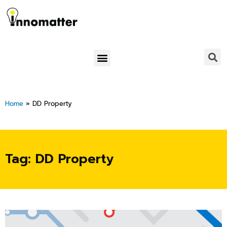
Skip
to
content
Menu
Home
»
DD Property
Tag: DD Property