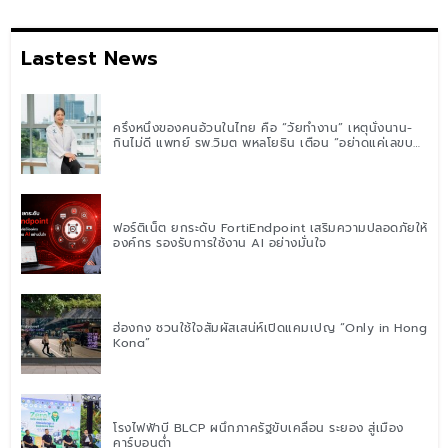
Lastest News
ครึ่งหนึ่งของคนอ้วนในไทย คือ “วัยทำงาน” เหตุนั่งนาน-
กินไม่ดี แพทย์ รพ.วิมุต พหลโยธิน เตือน “อย่าดูแค่เลขบน
ตาชั่ง” แนะปรับพฤติกรรมระยะยาว
ฟอร์ติเน็ต ยกระดับ FortiEndpoint เสริมความปลอดภัยให้
องค์กร รองรับการใช้งาน AI อย่างมั่นใจ
ฮ่องกง ชวนใช้ใจสัมผัสเสน่ห์เปิดแคมเปญ “Only in Hong
Kong”
โรงไฟฟ้าบี BLCP ผนึกภาครัฐขับเคลื่อน ระยอง สู่เมือง
คาร์บอนต่ำ