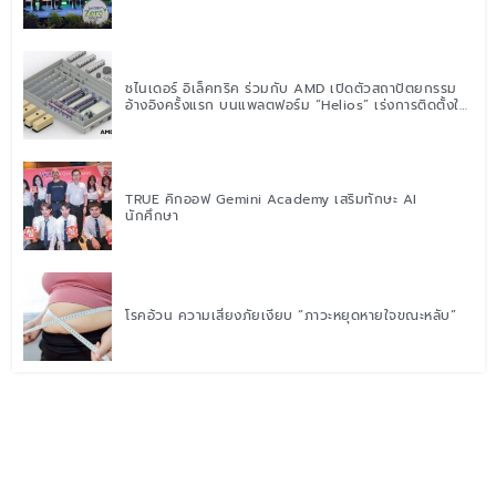
ชไนเดอร์ อิเล็คทริค ร่วมกับ AMD เปิดตัวสถาปัตยกรรม
อ้างอิงครั้งแรก บนแพลตฟอร์ม “Helios” เร่งการติดตั้งใช้
งานสำหรับ AI Factory
TRUE คิกออฟ Gemini Academy เสริมทักษะ AI
นักศึกษา
โรคอ้วน ความเสี่ยงภัยเงียบ “ภาวะหยุดหายใจขณะหลับ”