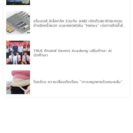
ชไนเดอร์ อิเล็คทริค ร่วมกับ AMD เปิดตัวสถาปัตยกรรม
อ้างอิงครั้งแรก บนแพลตฟอร์ม “Helios” เร่งการติดตั้งใช้
งานสำหรับ AI Factory
TRUE คิกออฟ Gemini Academy เสริมทักษะ AI
นักศึกษา
โรคอ้วน ความเสี่ยงภัยเงียบ “ภาวะหยุดหายใจขณะหลับ”