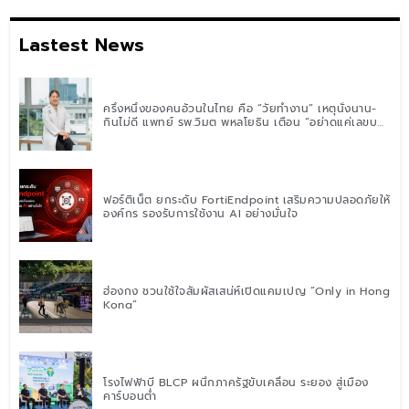
Lastest News
ครึ่งหนึ่งของคนอ้วนในไทย คือ “วัยทำงาน” เหตุนั่งนาน-
กินไม่ดี แพทย์ รพ.วิมุต พหลโยธิน เตือน “อย่าดูแค่เลขบน
ตาชั่ง” แนะปรับพฤติกรรมระยะยาว
ฟอร์ติเน็ต ยกระดับ FortiEndpoint เสริมความปลอดภัยให้
องค์กร รองรับการใช้งาน AI อย่างมั่นใจ
ฮ่องกง ชวนใช้ใจสัมผัสเสน่ห์เปิดแคมเปญ “Only in Hong
Kong”
โรงไฟฟ้าบี BLCP ผนึกภาครัฐขับเคลื่อน ระยอง สู่เมือง
คาร์บอนต่ำ