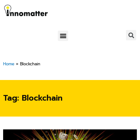
Skip
to
content
Menu
Home
»
Blockchain
Tag: Blockchain