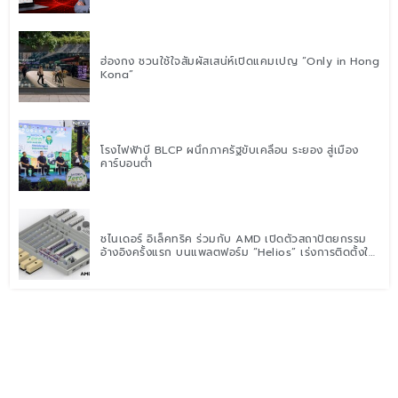
ฮ่องกง ชวนใช้ใจสัมผัสเสน่ห์เปิดแคมเปญ “Only in Hong
Kong”
โรงไฟฟ้าบี BLCP ผนึกภาครัฐขับเคลื่อน ระยอง สู่เมือง
คาร์บอนต่ำ
ชไนเดอร์ อิเล็คทริค ร่วมกับ AMD เปิดตัวสถาปัตยกรรม
อ้างอิงครั้งแรก บนแพลตฟอร์ม “Helios” เร่งการติดตั้งใช้
งานสำหรับ AI Factory