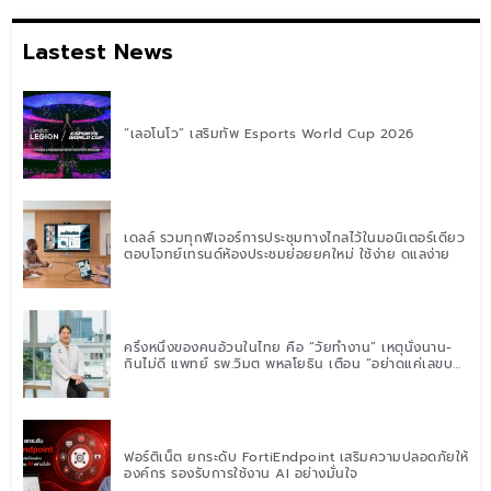
Lastest News
“เลอโนโว” เสริมทัพ Esports World Cup 2026
เดลล์ รวมทุกฟีเจอร์การประชุมทางไกลไว้ในมอนิเตอร์เดียว
ตอบโจทย์เทรนด์ห้องประชุมย่อยยุคใหม่ ใช้ง่าย ดูแลง่าย
ครึ่งหนึ่งของคนอ้วนในไทย คือ “วัยทำงาน” เหตุนั่งนาน-
กินไม่ดี แพทย์ รพ.วิมุต พหลโยธิน เตือน “อย่าดูแค่เลขบน
ตาชั่ง” แนะปรับพฤติกรรมระยะยาว
ฟอร์ติเน็ต ยกระดับ FortiEndpoint เสริมความปลอดภัยให้
องค์กร รองรับการใช้งาน AI อย่างมั่นใจ