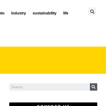
Se
uto
industry
sustainability
life
Sear