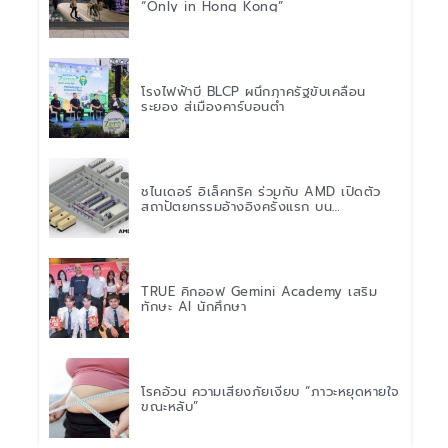
“Only in Hong Kong”
โรงไฟฟ้าบี BLCP ผนึกภาครัฐขับเคลื่อน
ระยอง สู่เมืองคาร์บอนต่ำ
ชไนเดอร์ อิเล็คทริค ร่วมกับ AMD เปิดตัว
สถาปัตยกรรมอ้างอิงครั้งแรก บน
แพลตฟอร์ม “Helios” เร่งการติดตั้งใช้งาน
สำหรับ AI Factory
TRUE คิกออฟ Gemini Academy เสริม
ทักษะ AI นักศึกษา
โรคอ้วน ความเสี่ยงภัยเงียบ “ภาวะหยุดหายใจ
ขณะหลับ”