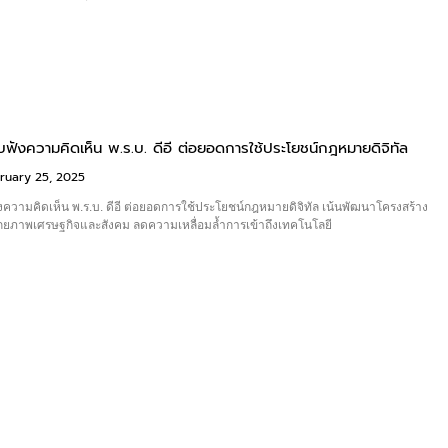
ับฟังความคิดเห็น พ.ร.บ. ดีอี ต่อยอดการใช้ประโยชน์กฎหมายดิจิทัล
ruary 25, 2025
ังความคิดเห็น พ.ร.บ. ดีอี ต่อยอดการใช้ประโยชน์กฎหมายดิจิทัล เน้นพัฒนาโครงสร้าง
งศักยภาพเศรษฐกิจและสังคม ลดความเหลื่อมล้ำการเข้าถึงเทคโนโลยี