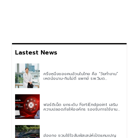
Lastest News
ครึ่งหนึ่งของคนอ้วนในไทย คือ “วัยทำงาน”
เหตุนั่งนาน-กินไม่ดี แพทย์ รพ.วิมุต
พหลโยธิน เตือน “อย่าดูแค่เลขบนตาชั่ง” แนะ
ปรับพฤติกรรมระยะยาว
ฟอร์ติเน็ต ยกระดับ FortiEndpoint เสริม
ความปลอดภัยให้องค์กร รองรับการใช้งาน
AI อย่างมั่นใจ
ฮ่องกง ชวนใช้ใจสัมผัสเสน่ห์เปิดแคมเปญ