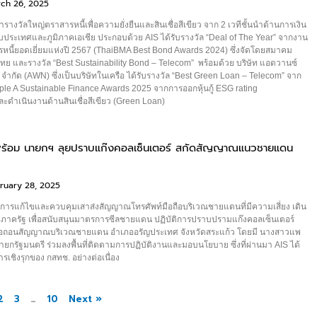
ch 26, 2025
ว้ารางวัลใหญ่ตราสารหนี้เพื่อความยั่งยืนและสินเชื่อสีเขียว จาก 2 เวทีชั้นนำด้านการเงิน
ประเทศและภูมิภาคเอเชีย ประกอบด้วย AIS ได้รับรางวัล “Deal of The Year” จากงาน
หนี้ยอดเยี่ยมแห่งปี 2567 (ThaiBMA Best Bond Awards 2024) ซึ่งจัดโดยสมาคม
ย และรางวัล “Best Sustainability Bond – Telecom” พร้อมด้วย บริษัท แอดวานซ์
ค จำกัด (AWN) ซึ่งเป็นบริษัทในเครือ ได้รับรางวัล “Best Green Loan – Telecom” จาก
riple A Sustainable Finance Awards 2025 จากการออกหุ้นกู้ ESG rating
ละดำเนินงานด้านสินเชื่อสีเขียว (Green Loan)
่ พร้อม นายกฯ ลุยปราบแก๊งคอลเซ็นเตอร์ สกัดสัญญาณแนวชายแดน
ruary 28, 2025
การแก้ไขและควบคุมเสาส่งสัญญาณโทรศัพท์มือถือบริเวณชายแดนที่มีความเสี่ยง เดิน
บภาครัฐ เพื่อสนับสนุนมาตรการซีลชายแดน ปฏิบัติการปราบปรามแก๊งคอลเซ็นเตอร์
รื้อถอนสัญญาณบริเวณชายแดน อำเภออรัญประเทศ จังหวัดสระแก้ว โดยมี นางสาวแพ
ายกรัฐมนตรี ร่วมลงพื้นที่ติดตามการปฏิบัติงานและมอบนโยบาย ซึ่งที่ผ่านมา AIS ได้
รเชิงรุกของ กสทช. อย่างต่อเนื่อง
2
3
…
10
Next »