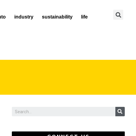
Se
uto
industry
sustainability
life
Sear