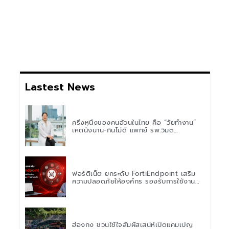
Lastest News
ครึ่งหนึ่งของคนอ้วนในไทย คือ “วัยทำงาน”
เหตุนั่งนาน-กินไม่ดี แพทย์ รพ.วิมุต
พหลโยธิน เตือน “อย่าดูแค่เลขบนตาชั่ง” แนะ
ปรับพฤติกรรมระยะยาว
ฟอร์ติเน็ต ยกระดับ FortiEndpoint เสริม
ความปลอดภัยให้องค์กร รองรับการใช้งาน
AI อย่างมั่นใจ
ฮ่องกง ชวนใช้ใจสัมผัสเสน่ห์เปิดแคมเปญ