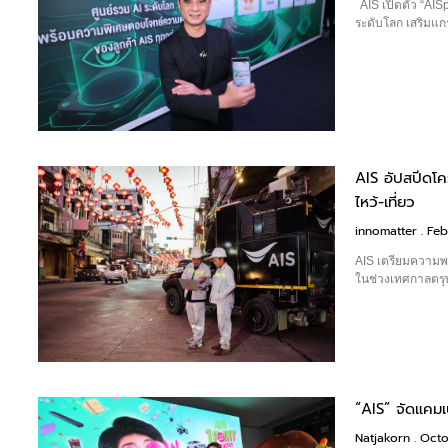
AIS เปิดตัว “AIS
ระดับโลก เสริมแก
AIS อัปสปีดโคร
ไหว้-เที่ยว
innomatter
Feb
AIS เตรียมความพร้
ในช่วงเทศกาลตรุ
“AIS” จัดแคม
Natjakorn
Octo