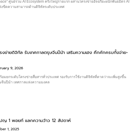
pace” ศูนย์รวม AI Ecosystem ครั้งใหญ่รายแรก ผสานโครงข่ายอัจฉริยะผนึกพันธมิตร AI
ร่งขีดความสามารถด้านดิจิทัลระดับประเทศ
งข่ายดิจิทัล รับเทศกาลตรุษจีนปีม้า เสริมความเฮง คึกคักครบทั้งจ่าย-
ruary 9, 2026
อมยกระดับโครงข่ายสื่อสารทั่วประเทศ รองรับการใช้งานดิจิทัลที่คาดว่าจะเพิ่มสูงขึ้น
ษจีนปีม้า เทศกาลแห่งความมงคล
เปญ 1 พอยท์ แลกความว้าว 12 สัปดาห์
ber 1, 2025