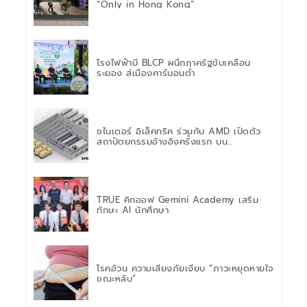
“Only in Hong Kong”
โรงไฟฟ้าบี BLCP ผนึกภาครัฐขับเคลื่อน
ระยอง สู่เมืองคาร์บอนต่ำ
ชไนเดอร์ อิเล็คทริค ร่วมกับ AMD เปิดตัว
สถาปัตยกรรมอ้างอิงครั้งแรก บน
แพลตฟอร์ม “Helios” เร่งการติดตั้งใช้งาน
สำหรับ AI Factory
TRUE คิกออฟ Gemini Academy เสริม
ทักษะ AI นักศึกษา
โรคอ้วน ความเสี่ยงภัยเงียบ “ภาวะหยุดหายใจ
ขณะหลับ”