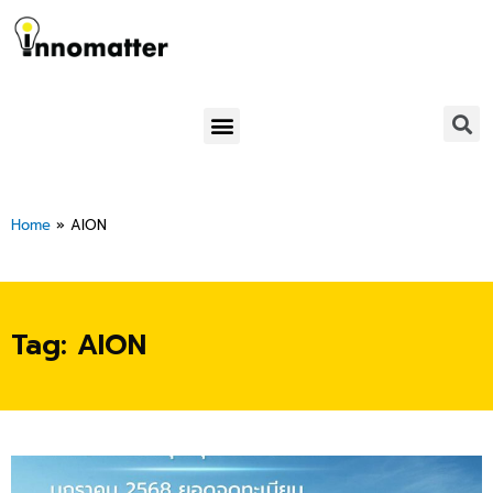
Skip
to
content
Menu
Home
»
AION
Tag: AION