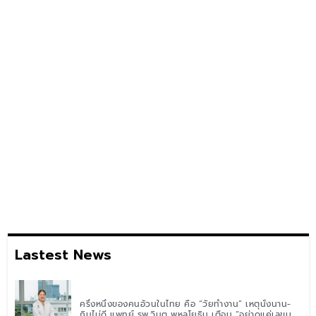
Lastest News
ครึ่งหนึ่งของคนอ้วนในไทย คือ “วัยทำงาน” เหตุนั่งนาน-
กินไม่ดี แพทย์ รพ.วิมุต พหลโยธิน เตือน “อย่าดูแค่เลขบน