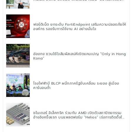
ตาชั่ง” แนะปรับพฤติกรรมระยะยาว
ฟอร์ติเน็ต ยกระดับ FortiEndpoint เสริมความปลอดภัยให้
องค์กร รองรับการใช้งาน AI อย่างมั่นใจ
ฮ่องกง ชวนใช้ใจสัมผัสเสน่ห์เปิดแคมเปญ “Only in Hong
Kong”
โรงไฟฟ้าบี BLCP ผนึกภาครัฐขับเคลื่อน ระยอง สู่เมือง
คาร์บอนต่ำ
ชไนเดอร์ อิเล็คทริค ร่วมกับ AMD เปิดตัวสถาปัตยกรรม
อ้างอิงครั้งแรก บนแพลตฟอร์ม “Helios” เร่งการติดตั้งใช้
งานสำหรับ AI Factory