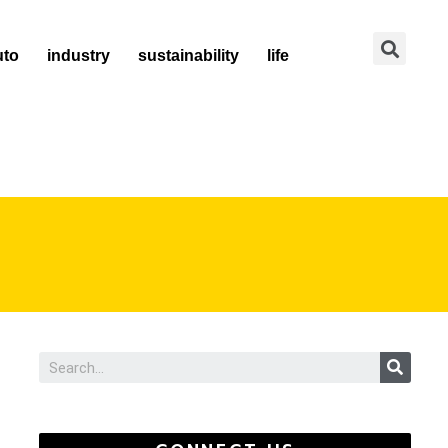
Se
uto
industry
sustainability
life
Sear