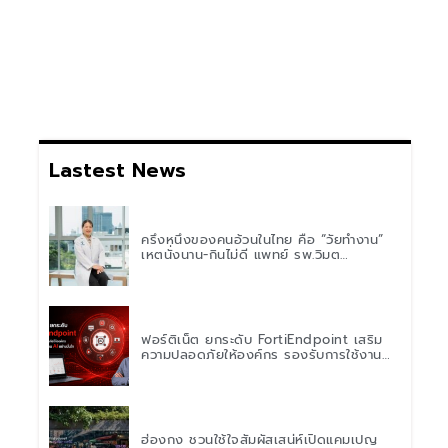
Lastest News
ครึ่งหนึ่งของคนอ้วนในไทย คือ “วัยทำงาน”
เหตุนั่งนาน-กินไม่ดี แพทย์ รพ.วิมุต
พหลโยธิน เตือน “อย่าดูแค่เลขบนตาชั่ง” แนะ
ปรับพฤติกรรมระยะยาว
ฟอร์ติเน็ต ยกระดับ FortiEndpoint เสริม
ความปลอดภัยให้องค์กร รองรับการใช้งาน
AI อย่างมั่นใจ
ฮ่องกง ชวนใช้ใจสัมผัสเสน่ห์เปิดแคมเปญ