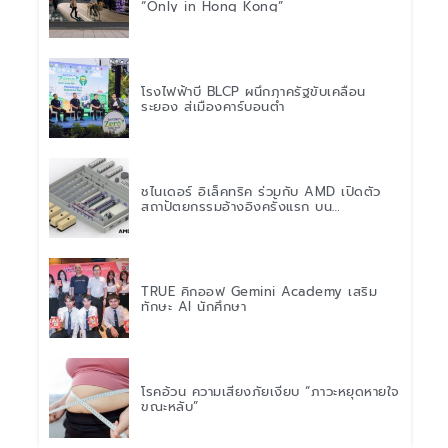
“Only in Hong Kong”
โรงไฟฟ้าบี BLCP ผนึกภาครัฐขับเคลื่อน
ระยอง สู่เมืองคาร์บอนต่ำ
ชไนเดอร์ อิเล็คทริค ร่วมกับ AMD เปิดตัว
สถาปัตยกรรมอ้างอิงครั้งแรก บน
แพลตฟอร์ม “Helios” เร่งการติดตั้งใช้งาน
สำหรับ AI Factory
TRUE คิกออฟ Gemini Academy เสริม
ทักษะ AI นักศึกษา
โรคอ้วน ความเสี่ยงภัยเงียบ “ภาวะหยุดหายใจ
ขณะหลับ”