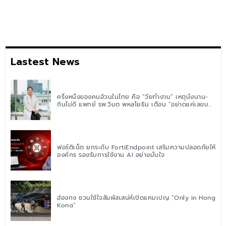
Lastest News
ครึ่งหนึ่งของคนอ้วนในไทย คือ “วัยทำงาน” เหตุนั่งนาน-
กินไม่ดี แพทย์ รพ.วิมุต พหลโยธิน เตือน “อย่าดูแค่เลขบน
ตาชั่ง” แนะปรับพฤติกรรมระยะยาว
ฟอร์ติเน็ต ยกระดับ FortiEndpoint เสริมความปลอดภัยให้
องค์กร รองรับการใช้งาน AI อย่างมั่นใจ
ฮ่องกง ชวนใช้ใจสัมผัสเสน่ห์เปิดแคมเปญ “Only in Hong
Kong”