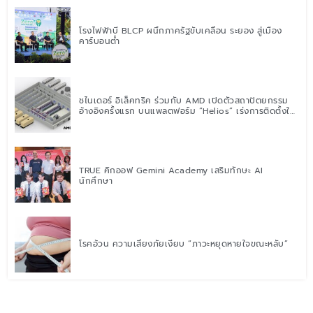
โรงไฟฟ้าบี BLCP ผนึกภาครัฐขับเคลื่อน ระยอง สู่เมือง
คาร์บอนต่ำ
ชไนเดอร์ อิเล็คทริค ร่วมกับ AMD เปิดตัวสถาปัตยกรรม
อ้างอิงครั้งแรก บนแพลตฟอร์ม “Helios” เร่งการติดตั้งใช้
งานสำหรับ AI Factory
TRUE คิกออฟ Gemini Academy เสริมทักษะ AI
นักศึกษา
โรคอ้วน ความเสี่ยงภัยเงียบ “ภาวะหยุดหายใจขณะหลับ”