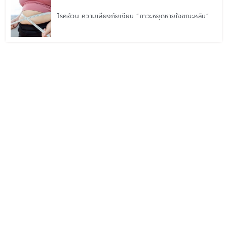
โรคอ้วน ความเสี่ยงภัยเงียบ “ภาวะหยุดหายใจขณะหลับ”