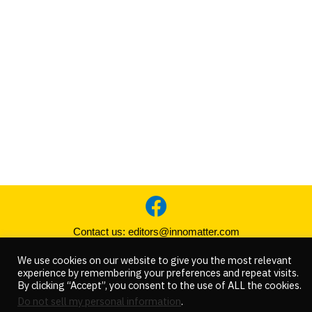
Contact us:
editors@innomatter.com
We use cookies on our website to give you the most relevant
COPYRIGHT © 2021 INNOMATTER. ALL RIGHT RESERVED
experience by remembering your preferences and repeat visits.
By clicking “Accept”, you consent to the use of ALL the cookies.
Do not sell my personal information
.