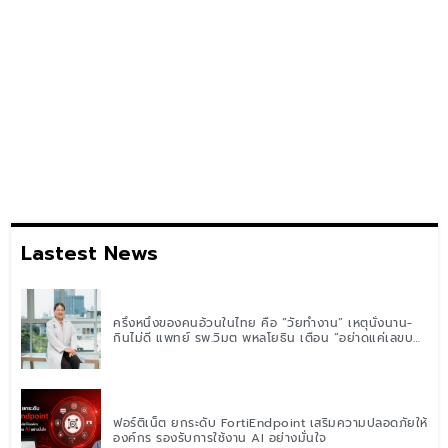
Lastest News
ครึ่งหนึ่งของคนอ้วนในไทย คือ “วัยทำงาน” เหตุนั่งนาน-
กินไม่ดี แพทย์ รพ.วิมุต พหลโยธิน เตือน “อย่าดูแค่เลขบน
ตาชั่ง” แนะปรับพฤติกรรมระยะยาว
ฟอร์ติเน็ต ยกระดับ FortiEndpoint เสริมความปลอดภัยให้
องค์กร รองรับการใช้งาน AI อย่างมั่นใจ