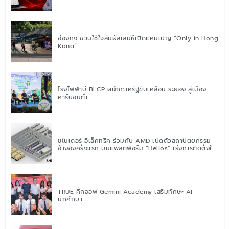
ฮ่องกง ชวนใช้ใจสัมผัสเสน่ห์เปิดแคมเปญ “Only in Hong
Kong”
โรงไฟฟ้าบี BLCP ผนึกภาครัฐขับเคลื่อน ระยอง สู่เมือง
คาร์บอนต่ำ
ชไนเดอร์ อิเล็คทริค ร่วมกับ AMD เปิดตัวสถาปัตยกรรม
อ้างอิงครั้งแรก บนแพลตฟอร์ม “Helios” เร่งการติดตั้งใช้
งานสำหรับ AI Factory
TRUE คิกออฟ Gemini Academy เสริมทักษะ AI
นักศึกษา