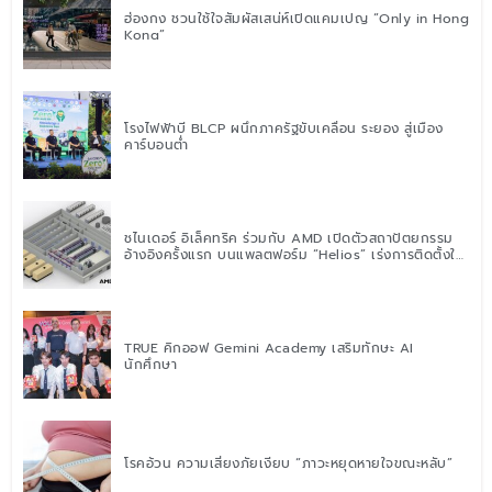
ฮ่องกง ชวนใช้ใจสัมผัสเสน่ห์เปิดแคมเปญ “Only in Hong
Kong”
โรงไฟฟ้าบี BLCP ผนึกภาครัฐขับเคลื่อน ระยอง สู่เมือง
คาร์บอนต่ำ
ชไนเดอร์ อิเล็คทริค ร่วมกับ AMD เปิดตัวสถาปัตยกรรม
อ้างอิงครั้งแรก บนแพลตฟอร์ม “Helios” เร่งการติดตั้งใช้
งานสำหรับ AI Factory
TRUE คิกออฟ Gemini Academy เสริมทักษะ AI
นักศึกษา
โรคอ้วน ความเสี่ยงภัยเงียบ “ภาวะหยุดหายใจขณะหลับ”