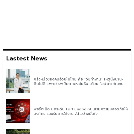
Lastest News
ครึ่งหนึ่งของคนอ้วนในไทย คือ “วัยทำงาน” เหตุนั่งนาน-
กินไม่ดี แพทย์ รพ.วิมุต พหลโยธิน เตือน “อย่าดูแค่เลขบน
ตาชั่ง” แนะปรับพฤติกรรมระยะยาว
ฟอร์ติเน็ต ยกระดับ FortiEndpoint เสริมความปลอดภัยให้
องค์กร รองรับการใช้งาน AI อย่างมั่นใจ