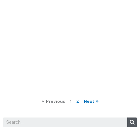
« Previous
1
2
Next »
S