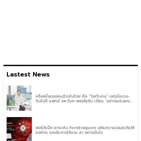
Lastest News
ครึ่งหนึ่งของคนอ้วนในไทย คือ “วัยทำงาน” เหตุนั่งนาน-
กินไม่ดี แพทย์ รพ.วิมุต พหลโยธิน เตือน “อย่าดูแค่เลขบน
ตาชั่ง” แนะปรับพฤติกรรมระยะยาว
ฟอร์ติเน็ต ยกระดับ FortiEndpoint เสริมความปลอดภัยให้
องค์กร รองรับการใช้งาน AI อย่างมั่นใจ