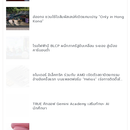
ฮ่องกง ชวนใช้ใจสัมผัสเสน่ห์เปิดแคมเปญ “Only in Hong
Kong”
โรงไฟฟ้าบี BLCP ผนึกภาครัฐขับเคลื่อน ระยอง สู่เมือง
คาร์บอนต่ำ
ชไนเดอร์ อิเล็คทริค ร่วมกับ AMD เปิดตัวสถาปัตยกรรม
อ้างอิงครั้งแรก บนแพลตฟอร์ม “Helios” เร่งการติดตั้งใช้
งานสำหรับ AI Factory
TRUE คิกออฟ Gemini Academy เสริมทักษะ AI
นักศึกษา