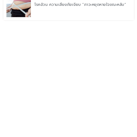
โรคอ้วน ความเสี่ยงภัยเงียบ “ภาวะหยุดหายใจขณะหลับ”