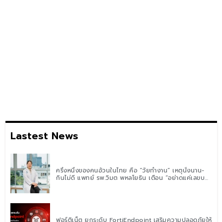
Lastest News
ครึ่งหนึ่งของคนอ้วนในไทย คือ “วัยทำงาน” เหตุนั่งนาน-
กินไม่ดี แพทย์ รพ.วิมุต พหลโยธิน เตือน “อย่าดูแค่เลขบน
ตาชั่ง” แนะปรับพฤติกรรมระยะยาว
ฟอร์ติเน็ต ยกระดับ FortiEndpoint เสริมความปลอดภัยให้