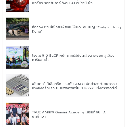
องค์กร รองรับการใช้งาน AI อย่างมั่นใจ
ฮ่องกง ชวนใช้ใจสัมผัสเสน่ห์เปิดแคมเปญ “Only in Hong
Kong”
โรงไฟฟ้าบี BLCP ผนึกภาครัฐขับเคลื่อน ระยอง สู่เมือง
คาร์บอนต่ำ
ชไนเดอร์ อิเล็คทริค ร่วมกับ AMD เปิดตัวสถาปัตยกรรม
อ้างอิงครั้งแรก บนแพลตฟอร์ม “Helios” เร่งการติดตั้งใช้
งานสำหรับ AI Factory
TRUE คิกออฟ Gemini Academy เสริมทักษะ AI
นักศึกษา