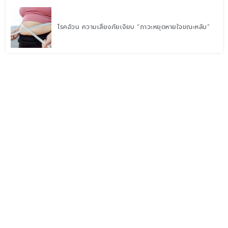
โรคอ้วน ความเสี่ยงภัยเงียบ “ภาวะหยุดหายใจขณะหลับ”