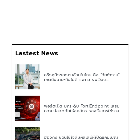
Lastest News
ครึ่งหนึ่งของคนอ้วนในไทย คือ “วัยทำงาน”
เหตุนั่งนาน-กินไม่ดี แพทย์ รพ.วิมุต
พหลโยธิน เตือน “อย่าดูแค่เลขบนตาชั่ง” แนะ
ปรับพฤติกรรมระยะยาว
ฟอร์ติเน็ต ยกระดับ FortiEndpoint เสริม
ความปลอดภัยให้องค์กร รองรับการใช้งาน
AI อย่างมั่นใจ
ฮ่องกง ชวนใช้ใจสัมผัสเสน่ห์เปิดแคมเปญ