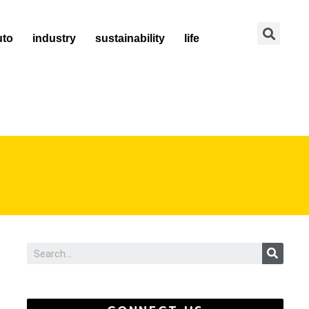
Se
uto
industry
sustainability
life
Sear