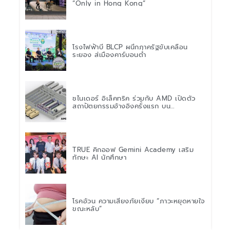
“Only in Hong Kong”
โรงไฟฟ้าบี BLCP ผนึกภาครัฐขับเคลื่อน
ระยอง สู่เมืองคาร์บอนต่ำ
ชไนเดอร์ อิเล็คทริค ร่วมกับ AMD เปิดตัว
สถาปัตยกรรมอ้างอิงครั้งแรก บน
แพลตฟอร์ม “Helios” เร่งการติดตั้งใช้งาน
สำหรับ AI Factory
TRUE คิกออฟ Gemini Academy เสริม
ทักษะ AI นักศึกษา
โรคอ้วน ความเสี่ยงภัยเงียบ “ภาวะหยุดหายใจ
ขณะหลับ”